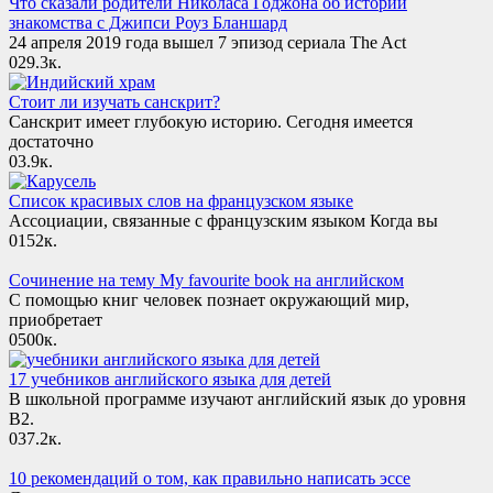
Что сказали родители Николаса Годжона об истории
знакомства с Джипси Роуз Бланшард
24 апреля 2019 года вышел 7 эпизод сериала The Act
0
29.3к.
Стоит ли изучать санскрит?
Санскрит имеет глубокую историю. Сегодня имеется
достаточно
0
3.9к.
Список красивых слов на французском языке
Ассоциации, связанные с французским языком Когда вы
0
152к.
Сочинение на тему My favourite book на английском
С помощью книг человек познает окружающий мир,
приобретает
0
500к.
17 учебников английского языка для детей
В школьной программе изучают английский язык до уровня
B2.
0
37.2к.
10 рекомендаций о том, как правильно написать эссе