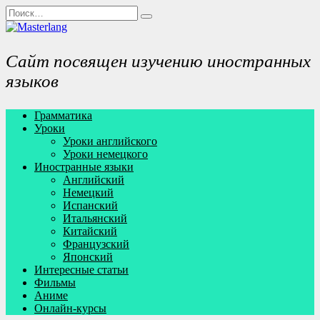
Перейти
Search
к
for:
содержанию
Сайт посвящен изучению иностранных
языков
Грамматика
Уроки
Уроки английского
Уроки немецкого
Иностранные языки
Английский
Немецкий
Испанский
Итальянский
Китайский
Французский
Японский
Интересные статьи
Фильмы
Аниме
Онлайн-курсы