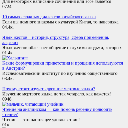
Для некоторых написание сочинения или эссе является
0
724
10 самых сложных диалектов китайского языка
Если вы немного знакомы с культурой Китая, то наверняка
0
4.4к.
Язык жестов – история, структура, сфера применения,
алфавит
Язык жестов облегчает общение с глухими людьми, которых
0
1.4к.
Какие формулировки приветствия и прощания используются
в Австрии?
Исследовательский институт по изучению общественного
0
3.4к.
Почему стоит изучать древние мертвые языки?
Изучение мертвого языка не так устарело, как кажется!
0
948
Чтение на английском — как помочь ребенку полюбить
чтение?
Чтение — это настоящее удовольствие!
0
1к.