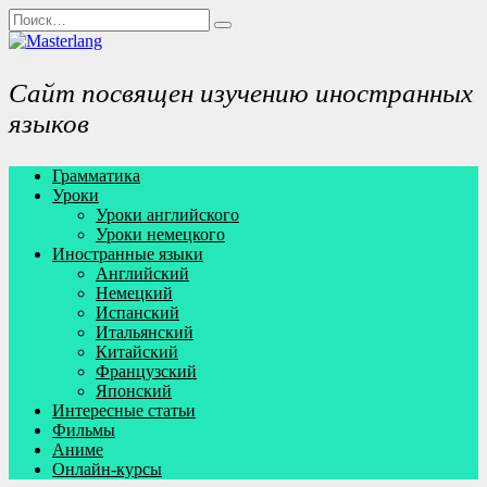
Перейти
Search
к
for:
содержанию
Сайт посвящен изучению иностранных
языков
Грамматика
Уроки
Уроки английского
Уроки немецкого
Иностранные языки
Английский
Немецкий
Испанский
Итальянский
Китайский
Французский
Японский
Интересные статьи
Фильмы
Аниме
Онлайн-курсы