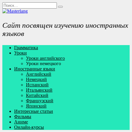
Перейти
Search
к
for:
содержанию
Сайт посвящен изучению иностранных
языков
Грамматика
Уроки
Уроки английского
Уроки немецкого
Иностранные языки
Английский
Немецкий
Испанский
Итальянский
Китайский
Французский
Японский
Интересные статьи
Фильмы
Аниме
Онлайн-курсы