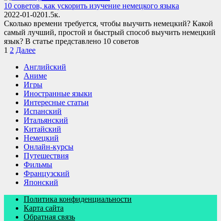
10 советов, как ускорить изучение немецкого языка
2022-01-02
0
1.5к.
Сколько времени требуется, чтобы выучить немецкий? Какой
самый лучший, простой и быстрый способ выучить немецкий
язык? В статье представлено 10 советов
Пагинация
1
2
Далее
записей
Английский
Аниме
Игры
Иностранные языки
Интересные статьи
Испанский
Итальянский
Китайский
Немецкий
Онлайн-курсы
Путешествия
Фильмы
Французский
Японский
Политика конфиденциальности
Карта сайта
Обратная связь