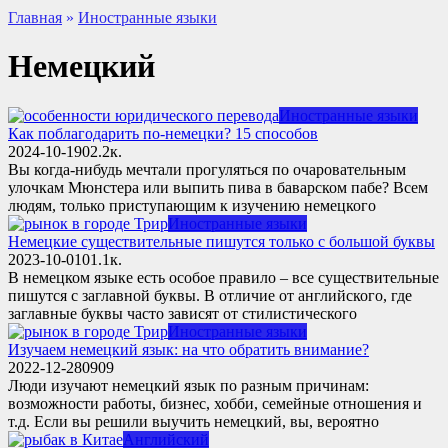
Главная
»
Иностранные языки
Немецкий
Иностранные языки
Как поблагодарить по-немецки? 15 способов
2024-10-19
0
2.2к.
Вы когда-нибудь мечтали прогуляться по очаровательным
улочкам Мюнстера или выпить пива в баварском пабе? Всем
людям, только приступающим к изучению немецкого
Иностранные языки
Немецкие существительные пишутся только с большой буквы
2023-10-01
0
1.1к.
В немецком языке есть особое правило – все существительные
пишутся с заглавной буквы. В отличие от английского, где
заглавные буквы часто зависят от стилистического
Иностранные языки
Изучаем немецкий язык: на что обратить внимание?
2022-12-28
0
909
Люди изучают немецкий язык по разным причинам:
возможности работы, бизнес, хобби, семейные отношения и
т.д. Если вы решили выучить немецкий, вы, вероятно
Английский