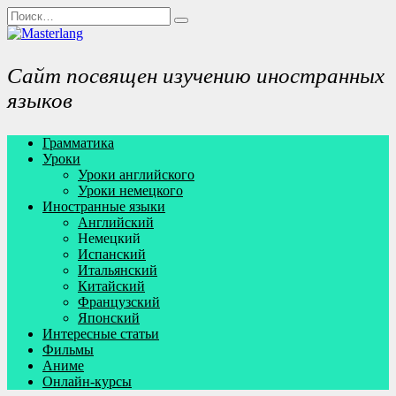
Перейти
Search
к
for:
содержанию
Сайт посвящен изучению иностранных
языков
Грамматика
Уроки
Уроки английского
Уроки немецкого
Иностранные языки
Английский
Немецкий
Испанский
Итальянский
Китайский
Французский
Японский
Интересные статьи
Фильмы
Аниме
Онлайн-курсы