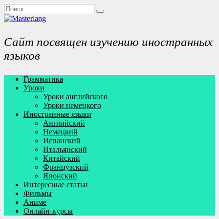
Перейти
Search
к
for:
содержанию
Сайт посвящен изучению иностранных
языков
Грамматика
Уроки
Уроки английского
Уроки немецкого
Иностранные языки
Английский
Немецкий
Испанский
Итальянский
Китайский
Французский
Японский
Интересные статьи
Фильмы
Аниме
Онлайн-курсы