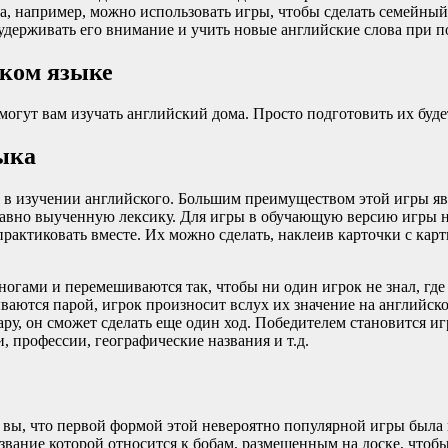
а, например, можно использовать игры, чтобы сделать семейный
 удерживать его внимание и учить новые английские слова при 
ском языке
огут вам изучать английский дома. Просто подготовить их буде
зыка
в изучении английского. Большим преимуществом этой игры явля
давно выученную лексику. Для игры в обучающую версию игры н
 практиковать вместе. Их можно сделать, наклеив карточки с кар
 ногами и перемешиваются так, чтобы ни один игрок не знал, гд
ваются парой, игрок произносит вслух их значение на английском 
пару, он сможет сделать еще один ход. Победителем становится 
, профессии, географические названия и т.д.
и вы, что первой формой этой невероятно популярной игры была
азвание которой относится к бобам, размещенным на доске, чтоб