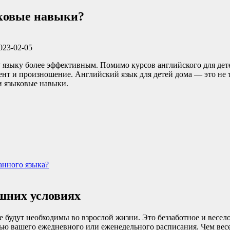
ыковые навыки?
023-02-05
 языку более эффективным. Помимо курсов английского для дет
ент и произношение. Английский язык для детей дома — это не т
и языковые навыки.
анного языка?
ашних условиях
е будут необходимы во взрослой жизни. Это беззаботное и весел
тью вашего ежедневного или еженедельного расписания. Чем весе