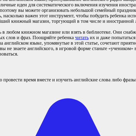
тличные идеи для систематического включения изучения иностра
поэтому вы можете организовать небольшой семейный праздник 
ть, насколько важен этот инструмент, чтобы побудить ребенка и
йший книжный магазин, торгующий в том числе и иностранной л
ь в любом книжном магазине или взять в библиотеке. Они снаб
ных слов и фраз. Поощряйте ребенка
читать
их и даже попытаться
 английском языке, упомянутые в этой статье, сочетают приятное
вы не знаете английского, в игровой форме станьте «учеником» 
воваться.
 провести время вместе и изучить английские слова либо фразы.