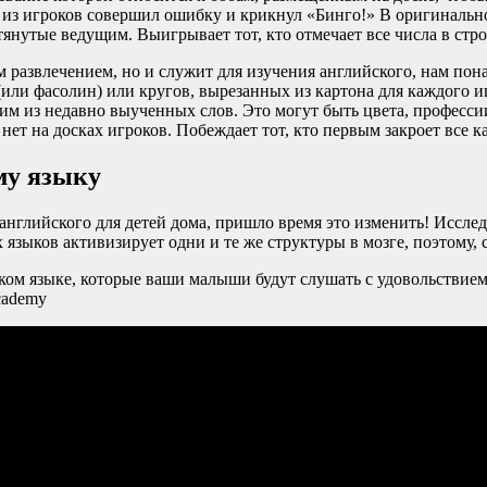
н из игроков совершил ошибку и крикнул «Бинго!» В оригинальн
ытянутые ведущим. Выигрывает тот, кто отмечает все числа в стр
ым развлечением, но и служит для изучения английского, нам по
в (или фасолин) или кругов, вырезанных из картона для каждого
им из недавно выученных слов. Это могут быть цвета, профессии
 нет на досках игроков. Побеждает тот, кто первым закроет все к
му языку
английского для детей дома, пришло время это изменить! Иссле
зыков активизирует одни и те же структуры в мозге, поэтому, 
ком языке, которые ваши малыши будут слушать с удовольствие
cademy