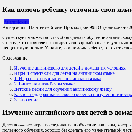
Как помочь ребенку отточить свои яз
Английский
Автор
admin
На чтение
6 мин
Просмотров
998
Опубликовано
2
Существует множество способов сделать обучение английскому
языком, что позволяет расширять словарный запас, изучить акц
неоценимую пользу. Узнайте, как помочь ребенку отточить сво
Содержание
Изучение английского для детей в домашних условиях
Игры и спектакли для детей на английском языке
1. Игра на запоминание английского языка
2. Бинго на английском языке
Детские песни для обучения английскому языку
Как вы поддерживаете своего ребенка в изучении иностр
Заключение
Изучение английского для детей в дом
Детство — это игра, исследование и обучение навыкам, которы
полезного обучения, хорошо бы сделать его увлекательной час