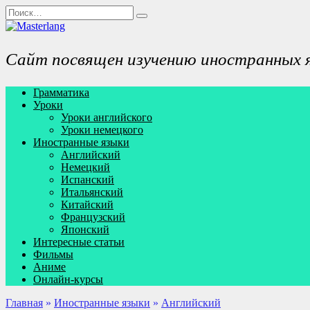
Перейти
Search
к
for:
содержанию
Сайт посвящен изучению иностранных 
Грамматика
Уроки
Уроки английского
Уроки немецкого
Иностранные языки
Английский
Немецкий
Испанский
Итальянский
Китайский
Французский
Японский
Интересные статьи
Фильмы
Аниме
Онлайн-курсы
Главная
»
Иностранные языки
»
Английский