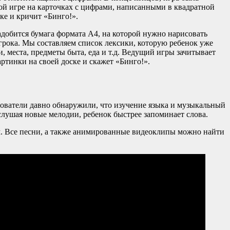
ой игре на карточках с цифрами, написанными в квадратной
оке и кричит «Бинго!».
надобится бумага формата А4, на которой нужно нарисовать
 игрока. Мы составляем список лексики, которую ребенок уже
, места, предметы быта, еда и т.д. Ведущий игры зачитывает
артинки на своей доске и скажет «Бинго!».
дователи давно обнаружили, что изучение языка и музыкальный
слушая новые мелодии, ребенок быстрее запоминает слова.
м. Все песни, а также анимированные видеоклипы можно найти