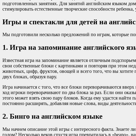
подготовленных занятиях. Для занятий английским языком дом
стимулировать естественные творческие способности ребенка,
Игры и спектакли для детей на англий
Мы подготовили несколько предложений по играм, которые пом
1. Игра на запоминание английского я
Известная игра на запоминание является отличным подспорьем 
свои собственные блоки с картинками и повторяя при этом не
животных, цифр, фруктов, овощей и всего того, что вы хотите
двух блоках, образуя пару.
Игра начинается с того, что все блоки переворачиваются вверх
ход игроки переворачивают по два блока за раз. Если они оказы
этого может взять свою пару блоков. Когда ему удастся найти 
постоянно расширять, добавляя новые слова, виды деятельности
2. Бинго на английском языке
Мы начнем описание этой игры с интересного факта. Знаете л
годом? Несколько веков спустя игра превратилась в «beano», н