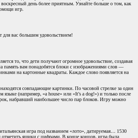
 воскресный день более приятным. Узнайте больше о том, как
помощи игр.
т для вас большим удовольствием!
ется то, что дети получают огромное удовольствие, создавая
а память вам понадобятся блоки с изображениями слов —
тинками на картонные квадраты. Каждое слово появляется на
е находятся совпадающие картинки. По часовой стрелке за один
языке (например, «a house» или «It’s a dog!») и только после
игрок, набравший наибольшее число пар блоков. Игру можно
 итальянская игра под названием «лото», датируемая… 1530
ы отметить ящики с цифрами. В конце концов, игра была