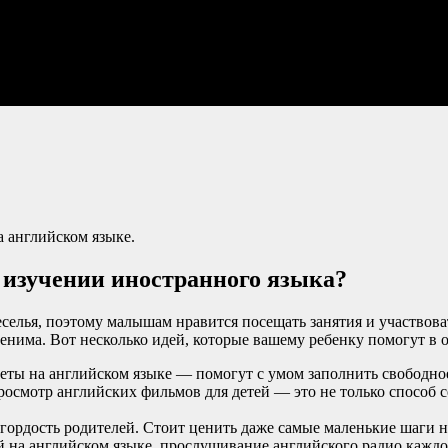
а английском языке.
в изучении иностранного языка?
еселья, поэтому малышам нравится посещать занятия и участвова
менима. Вот несколько идей, которые вашему ребенку помогут в 
ты на английском языке — помогут с умом заполнить свободное
смотр английских фильмов для детей — это не только способ с
рдость родителей. Стоит ценить даже самые маленькие шаги на 
 на английском языке, прослушивание английского радио каждо