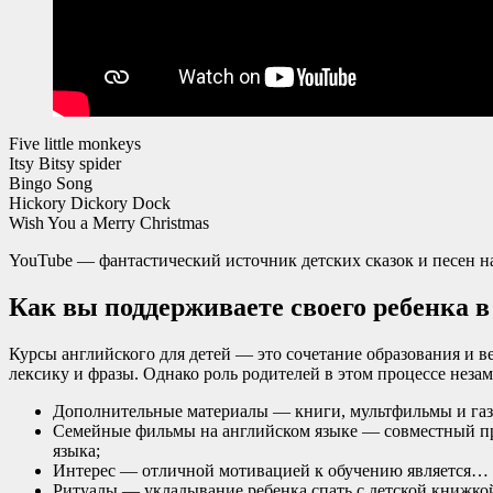
Five little monkeys
Itsy Bitsy spider
Bingo Song
Hickory Dickory Dock
Wish You a Merry Christmas
YouTube — фантастический источник детских сказок и песен н
Как вы поддерживаете своего ребенка 
Курсы английского для детей — это сочетание образования и в
лексику и фразы. Однако роль родителей в этом процессе неза
Дополнительные материалы — книги, мультфильмы и газе
Семейные фильмы на английском языке — совместный про
языка;
Интерес — отличной мотивацией к обучению является… го
Ритуалы — укладывание ребенка спать с детской книжкой