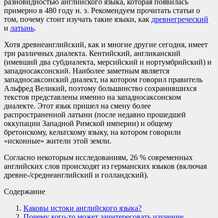
разновидностью английского языка, которая появилась
примерно в 480 году н. э. Рекомендуем прочитать статьи о
том, почему стоит изучать такие языки, как
древнегреческий
и
латынь
.
Хотя древнеанглийский, как и многие другие сегодня, имеет
три различных диалекта. Кентийский, англиканский
(имевший два субдиалекта, мерсийский и нортумбрийский) и
западносаксонский. Наиболее заметным является
западносаксонский диалект, на котором говорил правитель
Альфред Великий, поэтому большинство сохранившихся
текстов представлены именно на западносаксонском
диалекте. Этот язык пришел на смену более
распространенной латыни (после недавно прошедшей
оккупации Западной Римской империи) и общему
бретонскому, кельтскому языку, на котором говорили
«исконные» жители этой земли.
Согласно некоторым исследованиям, 26 % современных
английских слов происходят из германских языков (включая
древне-/среднеанглийский и голландский).
Содержание
Каковы истоки английского языка?
Почему кого-то может заинтересовать изучение