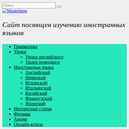
Перейти
Search
к
for:
содержанию
Сайт посвящен изучению иностранных
языков
Грамматика
Уроки
Уроки английского
Уроки немецкого
Иностранные языки
Английский
Немецкий
Испанский
Итальянский
Китайский
Французский
Японский
Интересные статьи
Фильмы
Аниме
Онлайн-курсы