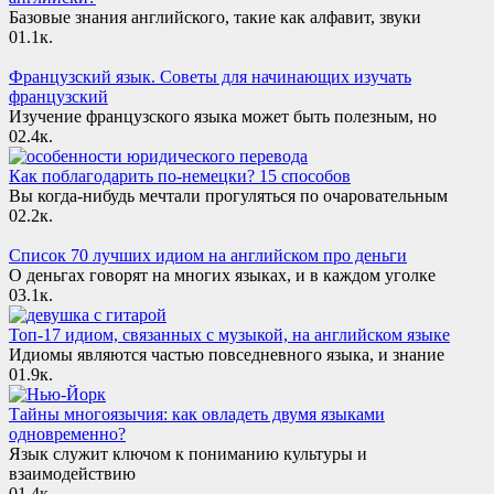
Базовые знания английского, такие как алфавит, звуки
0
1.1к.
Французский язык. Советы для начинающих изучать
французский
Изучение французского языка может быть полезным, но
0
2.4к.
Как поблагодарить по-немецки? 15 способов
Вы когда-нибудь мечтали прогуляться по очаровательным
0
2.2к.
Список 70 лучших идиом на английском про деньги
О деньгах говорят на многих языках, и в каждом уголке
0
3.1к.
Топ-17 идиом, связанных с музыкой, на английском языке
Идиомы являются частью повседневного языка, и знание
0
1.9к.
Тайны многоязычия: как овладеть двумя языками
одновременно?
Язык служит ключом к пониманию культуры и
взаимодействию
0
1.4к.