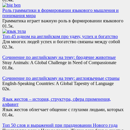
Роль грамматики в формировании языкового мышления и
понимания мира
Грамматика играет важную роль в формировании языкового
0
1.5к.
Топ-45 идиом на английском про удачу, успех и богатство
Для многих людей успех и богатство связаны между собой
0
2.3к.
Сочинение по английскому на тему: бродячие животные
Stray Animals: A Global Challenge in Need of Compassionate
0
1.8к.
Сочинение по английскому на тему: англоязычные страны
English-Speaking Countries: A Global Tapestry of Language
0
2к.
Язык жестов – история, структура, сфера применения,
алфавит
Язык жестов облегчает общение с глухими людьми, которых
0
1.4к.
Топ 50 слов и выражений при праздновании Нового года