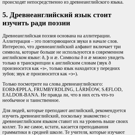
происходят непосредственно из древнеанглийского языка.
5. Древнеанглийский язык стоит
изучить ради поэзии
Древнеанглийская поэзия основана на аллитерации.
Аллитерация – это повторяющиеся звуки в начале слов.
Интересно, что древнеанглийский алфавит включает три
символа, которые больше не используются в современном
английском языке: ð, þ и æ. Символы ð и æ можно увидеть
только в транскрипции к английским словам (звук ð
произносится как «з», только язык находится у передних
зубов; звук æ произносится как «э»).
Только посмотрите на слова древнеанглийского:
EORÞÆPPLA, FRUMBYRDLING, LÁRÞÉOW, SÆFLOD,
EALDOR-BANA. Не правда ли, что в них есть что-то
необычное и таинственное.
Для людей, которые преподают английский, рекомендуется
изучить древнеанглийский, поскольку знакомство с
древнеанглийским языком ставит их на уровень выше своих
коллег. То же самое, кстати, касается преподавания
грамматики в средней школе. Те учителя, которые изучают