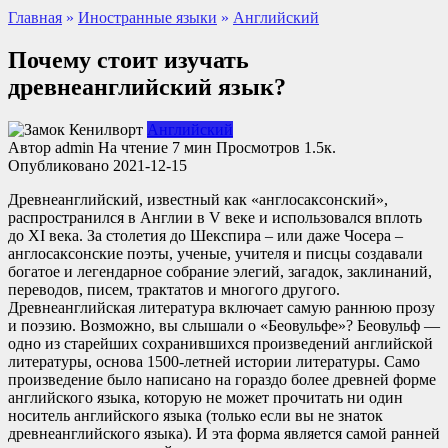
Главная
»
Иностранные языки
»
Английский
Почему стоит изучать
древнеанглийский язык?
Английский
Автор
admin
На чтение
7 мин
Просмотров
1.5к.
Опубликовано
2021-12-15
Древнеанглийский, известный как «англосаксонский»,
распространился в Англии в V веке и использовался вплоть
до XI века. За столетия до Шекспира – или даже Чосера –
англосаксонские поэты, ученые, учителя и писцы создавали
богатое и легендарное собрание элегий, загадок, заклинаний,
переводов, писем, трактатов и многого другого.
Древнеанглийская литература включает самую раннюю прозу
и поэзию. Возможно, вы слышали о «Беовульфе»? Беовульф —
одно из старейших сохранившихся произведений английской
литературы, основа 1500-летней истории литературы. Само
произведение было написано на гораздо более древней форме
английского языка, которую не может прочитать ни один
носитель английского языка (только если вы не знаток
древнеанглийского языка). И эта форма является самой ранней