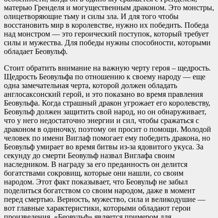
матерью Гренделя и могущественным драконом. Это монстры,
олицетворяющие тьму и силы зла. И для того чтобы
восстановить мир в королевстве, нужно их победить. Победа
над монстром — это героический поступок, который требует
силы и мужества. Для победы нужны способности, которыми
обладает Беовульф.
Стоит обратить внимание на важную черту героя – щедрость.
Щедрость Беовульфа по отношению к своему народу — еще
одна замечательная черта, которой должен обладать
англосаксонский герой, и это показано во время правления
Беовульфа. Когда страшный дракон угрожает его королевству,
Беовульф должен защитить свой народ, но он обнаруживает,
что у него недостаточно энергии и сил, чтобы сражаться с
драконом в одиночку, поэтому он просит о помощи. Молодой
человек по имени Виглаф помогает ему победить дракона, но
Беовульф умирает во время битвы из-за ядовитого укуса. За
секунду до смерти Беовульф назвал Виглафа своим
наследником. В награду за его преданность он делится
богатствами сокровищ, которые они нашли, со своим
народом. Этот факт показывает, что Беовульф не забыл
поделиться богатством со своим народом, даже в момент
перед смертью. Верность, мужество, сила и великодушие —
вот главные характеристики, которыми обладают герои
произведения. «Беовульф» является примером для