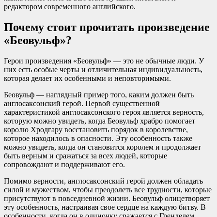
редактором современного английского.
Почему стоит прочитать произведение
«Беовульф»?
Герои произведения «Беовульф» — это не обычные люди. У
них есть особые черты и отличительная индивидуальность,
которая делает их особенными и неповторимыми.
Беовульф — наглядный пример того, каким должен быть
англосаксонский герой. Первой существенной
характеристикой англосаксонского героя является верность,
которую можно увидеть, когда Беовульф храбро помогает
королю Хродгару восстановить порядок в королевстве,
которое находилось в опасности. Эту особенность также
можно увидеть, когда он становится королем и продолжает
быть верным и сражаться за всех людей, которые
сопровождают и поддерживают его.
Помимо верности, англосаксонский герой должен обладать
силой и мужеством, чтобы преодолеть все трудности, которые
присутствуют в повседневной жизни. Беовульф олицетворяет
эту особенность, настраивая свое сердце на каждую битву. В
особенности, когда он в одиночку сражается с Гренделем,