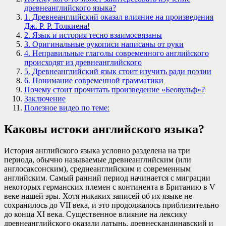
древнеанглийского языка?
1. Древнеанглийский оказал влияние на произведения
Дж. Р. Р. Толкиена!
2. Язык и история тесно взаимосвязаны
3. Оригинальные рукописи написаны от руки
4. Неправильные глаголы современного английского
происходят из древнеанглийского
5. Древнеанглийский язык стоит изучить ради поэзии
6. Понимание современной грамматики
Почему стоит прочитать произведение «Беовульф»?
Заключение
Полезное видео по теме:
Каковы истоки английского языка?
История английского языка условно разделена на три
периода, обычно называемые древнеанглийским (или
англосаксонским), среднеанглийским и современным
английским. Самый ранний период начинается с миграции
некоторых германских племен с континента в Британию в V
веке нашей эры. Хотя никаких записей об их языке не
сохранилось до VII века, и это продолжалось приблизительно
до конца XI века. Существенное влияние на лексику
древнеанглийского оказали латынь, древнескандинавский и