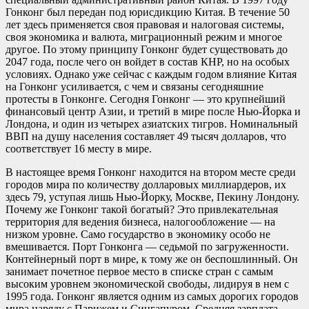
Гонконг был передан под юрисдикцию Китая. В течение 50
лет здесь применяется своя правовая и налоговая системы,
своя экономика и валюта, миграционный режим и многое
другое. По этому принципу Гонконг будет существовать до
2047 года, после чего он войдет в состав КНР, но на особых
условиях. Однако уже сейчас с каждым годом влияние Китая
на Гонконг усиливается, с чем и связаны сегодняшние
протесты в Гонконге. Сегодня Гонконг — это крупнейший
финансовый центр Азии, и третий в мире после Нью-Йорка и
Лондона, и один из четырех азиатских тигров. Номинальный
ВВП на душу населения составляет 49 тысяч долларов, что
соответствует 16 месту в мире.
В настоящее время Гонконг находится на втором месте среди
городов мира по количеству долларовых миллиардеров, их
здесь 79, уступая лишь Нью-Йорку, Москве, Пекину Лондону.
Почему же Гонконг такой богатый? Это привлекательная
территория для ведения бизнеса, налогообложение — на
низком уровне. Само государство в экономику особо не
вмешивается. Порт Гонконга — седьмой по загруженности.
Контейнерный порт в мире, к тому же он беспошлинный. Он
занимает почетное первое место в списке стран с самым
высоким уровнем экономической свободы, лидируя в нем с
1995 года. Гонконг является одним из самых дорогих городов
мира наряду с Парижем и Сингапуром. Средняя зарплата