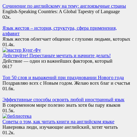
Сочинение по английскому на тему: англоязычные страны
English-Speaking Countries: A Global Tapestry of Language
0
2к.
Язык жестов – история, структура, сфера применения,
алфавит
Язык жестов облегчает общение с глухими людьми, которых
0
1.4к.
Действуйте! Перестаньте мечтать и начните делать!
Действие — один из важнейших факторов, который
0
617
Топ 50 слов и выражений при праздновании Нового года
Поздравляю всех с Новым годом. Желаю всех благ и счастья
0
1.6к.
Эффективные способы освоить любой иностранный язык
В современном мире полезно знать хотя бы пару языков
0
1.5к.
Советы о том, как читать книги на английском языке
Наверняка люди, изучающие английский, хотят читать
0
1.2к.