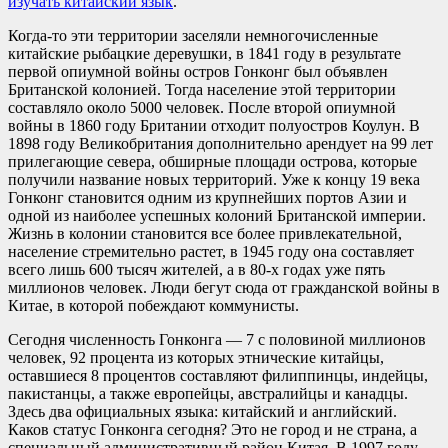
изучать китайский язык
.
Когда-то эти территории заселяли немногочисленные
китайские рыбацкие деревушки, в 1841 году в результате
первой опиумной войны остров Гонконг был объявлен
Британской колонией. Тогда население этой территории
составляло около 5000 человек. После второй опиумной
войны в 1860 году Британии отходит полуостров Коулун. В
1898 году Великобритания дополнительно арендует на 99 лет
прилегающие севера, обширные площади острова, которые
получили название новых территорий. Уже к концу 19 века
Гонконг становится одним из крупнейших портов Азии и
одной из наиболее успешных колоний Британской империи.
Жизнь в колонии становится все более привлекательной,
население стремительно растет, в 1945 году она составляет
всего лишь 600 тысяч жителей, а в 80-х годах уже пять
миллионов человек. Люди бегут сюда от гражданской войны в
Китае, в которой побеждают коммунисты.
Сегодня численность Гонконга — 7 с половиной миллионов
человек, 92 процента из которых этнические китайцы,
оставшиеся 8 процентов составляют филиппинцы, индейцы,
пакистанцы, а также европейцы, австралийцы и канадцы.
Здесь два официальных языка: китайский и английский.
Каков статус Гонконга сегодня? Это не город и не страна, а
специальный административный район Китая. В 1997 году