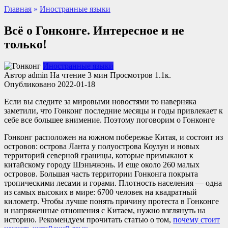
Главная
»
Иностранные языки
Всё о Гонконге. Интересное и не
только!
Иностранные языки
Автор
admin
На чтение
3 мин
Просмотров
1.1к.
Опубликовано
2022-01-18
Если вы следите за мировыми новостями то наверняка
заметили, что Гонконг последние месяцы и годы привлекает к
себе все большее внимение. Поэтому поговорим о Гонконге
Гонконг расположен на южном побережье Китая, и состоит из
островов: острова Ланта у полуострова Коулун и новых
территорий северной границы, которые примыкают к
китайскому городу Шэньчжэнь. И еще около 260 малых
островов. Большая часть территории Гонконга покрыта
тропическими лесами и горами. Плотность населения — одна
из самых высоких в мире: 6700 человек на квадратный
километр. Чтобы лучше понять причину протеста в Гонконге
и напряженные отношения с Китаем, нужно взглянуть на
историю. Рекомендуем прочитать статью о том,
почему стоит