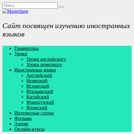
Перейти
Search
к
for:
содержанию
Сайт посвящен изучению иностранных
языков
Грамматика
Уроки
Уроки английского
Уроки немецкого
Иностранные языки
Английский
Немецкий
Испанский
Итальянский
Китайский
Французский
Японский
Интересные статьи
Фильмы
Аниме
Онлайн-курсы