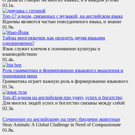
0
3.1к.
Топ-17 идиом, связанных с музыкой, на английском языке
Идиомы являются частью повседневного языка, и знание
0
1.9к.
Тайны многоязычия: как овладеть двумя языками
одновременно?
Язык служит ключом к пониманию культуры и
взаимодействию
0
1.4к.
Роль грамматики в формировании языкового мышления и
понимания мира
Грамматика играет важную роль в формировании языкового
0
1.5к.
Топ-45 идиом на английском про удачу, успех и богатство
Для многих людей успех и богатство связаны между собой
0
2.3к.
Сочинение по английскому на тему: бродячие животные
Stray Animals: A Global Challenge in Need of Compassionate
0
1.8к.