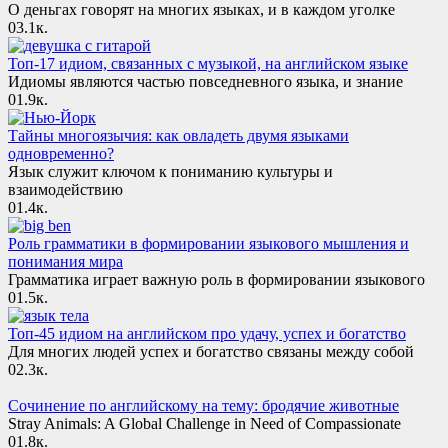
О деньгах говорят на многих языках, и в каждом уголке
0
3.1к.
Топ-17 идиом, связанных с музыкой, на английском языке
Идиомы являются частью повседневного языка, и знание
0
1.9к.
Тайны многоязычия: как овладеть двумя языками
одновременно?
Язык служит ключом к пониманию культуры и
взаимодействию
0
1.4к.
Роль грамматики в формировании языкового мышления и
понимания мира
Грамматика играет важную роль в формировании языкового
0
1.5к.
Топ-45 идиом на английском про удачу, успех и богатство
Для многих людей успех и богатство связаны между собой
0
2.3к.
Сочинение по английскому на тему: бродячие животные
Stray Animals: A Global Challenge in Need of Compassionate
0
1.8к.