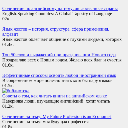
Сочинение по английскому на тему: англоязычные страны
English-Speaking Countries: A Global Tapestry of Language
0
2к.
Язык жестов – история, структура, сфера применения,
алфавит
Язык жестов облегчает общение с глухими людьми, которых
0
1.4к.
Топ 50 слов и выражений при праздновании Нового года
Поздравляю всех с Новым годом. Желаю всех благ и счастья
0
1.6к.
Эффективные способы освоить любой иностранный язык
В современном мире полезно знать хотя бы пару языков
0
1.5к.
Советы о том, как читать книги на английском языке
Наверняка люди, изучающие английский, хотят читать
0
1.2к.
Сочинение на тему: My Future Profession is an Economist
Сочинение на тему: моя будущая профессия —
0
1.8к.