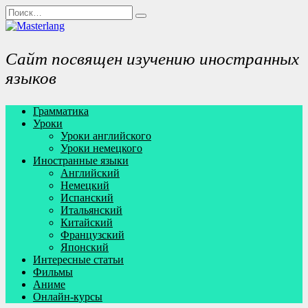
Перейти
Search
к
for:
содержанию
Сайт посвящен изучению иностранных
языков
Грамматика
Уроки
Уроки английского
Уроки немецкого
Иностранные языки
Английский
Немецкий
Испанский
Итальянский
Китайский
Французский
Японский
Интересные статьи
Фильмы
Аниме
Онлайн-курсы