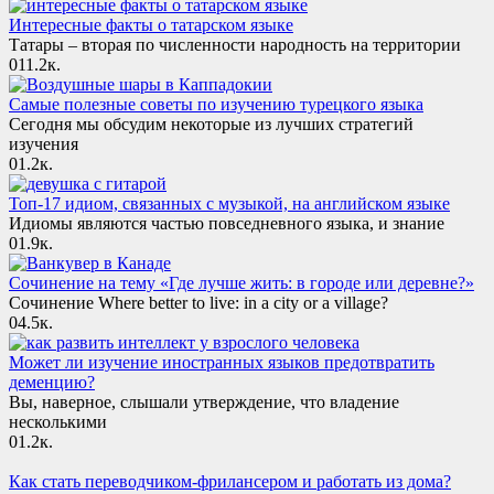
Интересные факты о татарском языке
Татары – вторая по численности народность на территории
0
11.2к.
Самые полезные советы по изучению турецкого языка
Сегодня мы обсудим некоторые из лучших стратегий
изучения
0
1.2к.
Топ-17 идиом, связанных с музыкой, на английском языке
Идиомы являются частью повседневного языка, и знание
0
1.9к.
Сочинение на тему «Где лучше жить: в городе или деревне?»
Сочинение Where better to live: in a city or a village?
0
4.5к.
Может ли изучение иностранных языков предотвратить
деменцию?
Вы, наверное, слышали утверждение, что владение
несколькими
0
1.2к.
Как стать переводчиком-фрилансером и работать из дома?