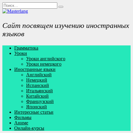
Перейти
Search
к
for:
содержанию
Сайт посвящен изучению иностранных
языков
Грамматика
Уроки
Уроки английского
Уроки немецкого
Иностранные языки
Английский
Немецкий
Испанский
Итальянский
Китайский
Французский
Японский
Интересные статьи
Фильмы
Аниме
Онлайн-курсы