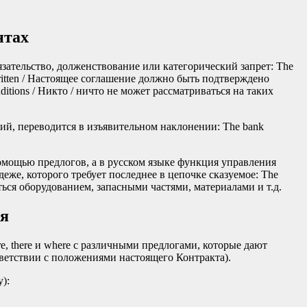
нтах
зательство, долженствование или категорический запрет: The
n written / Настоящее соглашение должно быть подтверждено
nditions / Никто / ничто не может рассматриваться на таких
вий, переводится в изъявительном наклонении: The bank
омощью предлогов, а в русском языке функция управления
еже, которого требует последнее в цепочке сказуемое: The
ряжаться оборудованием, запасными частями, материалами и т.д.
ия
, there и where с различными предлогами, которые дают
соответствии с положениями настоящего Контракта).
):