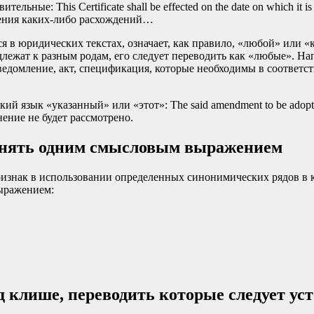
ьные: This Certificate shall be effected on the date on which it 
овения каких-либо расхождений…
ся в юридических текстах, означает, как правило, «любой» или «
т к разным родам, его следует переводить как «любые». Например: A
юбые уведомление, акт, спецификация, которые необходимы в соот
кий язык «указанный» или «этот»: The said amendment to be adopt
очнение не будет рассмотрено.
енять одним смысловым выражением
нак в использовании определенных синонимических рядов в ка
выражением:
 клише, переводить которые следует ус