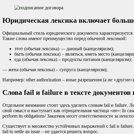
Юридическая лексика включает большо
Официальный стиль юридического документа характеризуется
Такие слова имеют преимущество перед обычной лексикой:
этот (обычая лексика) — данный (канцеляризм);
быть (обычая лексика) – являться, иметь место (канцеляри
еда (обычая лексика) – продукты питания (канцеляризм);
— жена (обычая лексика) – супруга (канцеляризм);
Например: other authorization – иные разрешения (а не «другие»)
Слова fail и failure в тексте документ
Отдельное внимание стоит здесь уделить словам fail и failure. 
свой смысл и выступает как отрицательная частица «не»: In case 
perform its obligations/ Заказчик несет ответственности за неис
Существует и множество устойчивых выражений с fail и failure. Напр
fail to settle an issue – не удается решить вопрос.