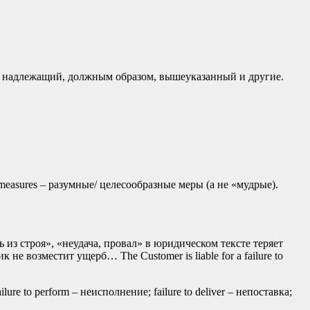
: надлежащий, должным образом, вышеуказанный и другие.
e measures – разумные/ целесообразные меры (а не «мудрые).
ь из строя», «неудача, провал» в юридическом тексте теряет
 не возместит ущерб… The Customer is liable for a failure to
lure to perform – неисполнение; failure to deliver – непоставка;