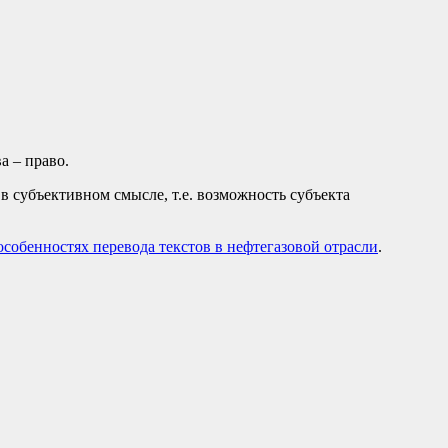
а – право.
в субъективном смысле, т.е. возможность субъекта
особенностях перевода текстов в нефтегазовой отрасли
.