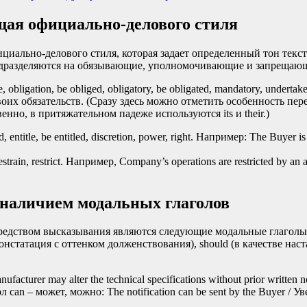
щая официально-делового стиля
циально-делового стиля, которая задает определенный тон текст
 подразделяются на обязывающие, уполномочивающие и запрещаю
igation, be obliged, obligatory, be obligated, mandatory, undertake, u
 своих обязательств. (Сразу здесь можно отметить особенность п
енно, в притяжательном падеже используются its и their.)
itle, be entitled, discretion, power, right. Например: The Buyer is e
strain, restrict. Например, Company’s operations are restricted by 
наличием модальных глаголов
дством высказывания являются следующие модальные глаголы, а 
я констатация с оттенком долженствования), should (в качестве нас
cturer may alter the technical specifications without prior writte
can – может, можно: The notification can be sent by the Buyer /