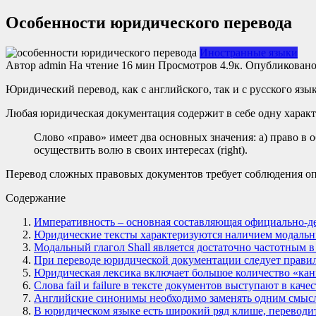
Особенности юридического перевода
Иностранные языки
Автор
admin
На чтение
16 мин
Просмотров
4.9к.
Опубликован
Юридический перевод, как с английского, так и с русского язы
Любая юридическая документация содержит в себе одну харак
Слово «право» имеет два основных значения: а) право в 
осуществить волю в своих интересах (right).
Перевод сложных правовых документов требует соблюдения оп
Содержание
Императивность – основная составляющая официально-де
Юридические тексты характеризуются наличием модальн
Модальный глагол Shall является достаточно частотным 
При переводе юридической документации следует правил
Юридическая лексика включает большое количество «ка
Слова fail и failure в тексте документов выступают в каче
Английские синонимы необходимо заменять одним смы
В юридическом языке есть широкий ряд клише, переводит