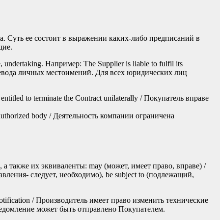
а. Суть ее состоит в выражении каких-либо предписаний в
щие.
ndertaking. Например: The Supplier is liable to fulfil its
еревода личных местоимений. Для всех юридических лиц
ntitled to terminate the Contract unilaterally / Покупатель вправе
an authorized body / Деятельность компании ограничена
также их эквиваленты: may (может, имеет право, вправе) /
тавления- следует, необходимо), be subject to (подлежащий,
n notification / Производитель имеет право изменить технические
 Уведомление может быть отправлено Покупателем.