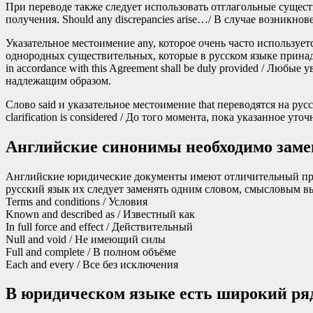
При переводе также следует использовать отглагольные существител
получения. Should any discrepancies arise…/ В случае возникн
Указательное местоимение any, которое очень часто использует
однородных существительных, которые в русском языке принадлежа
in accordance with this Agreement shall be duly provided / Л
надлежащим образом.
Слово said и указательное местоимение that переводятся на русс
clarification is considered / До того момента, пока указанное ут
Английские синонимы необходимо зам
Английские юридические документы имеют отличительный приз
русский язык их следует заменять одним словом, смысловым 
Terms and conditions / Условия
Known and described as / Известный как
In full force and effect / Действительный
Null and void / Не имеющий силы
Full and complete / В полном объёме
Each and every / Все без исключения
В юридическом языке есть широкий ряд