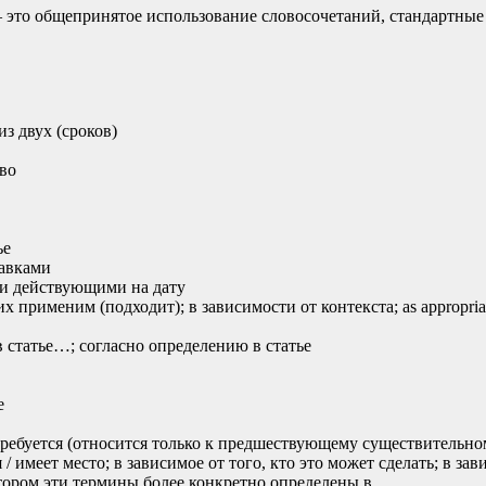
– это общепринятое использование словосочетаний, стандартны
 из двух (сроков)
тво
ье
равками
и и действующими на дату
з них применим (подходит); в зависимости от контекста; as approp
н в статье…; согласно определению в статье
е
то требуется (относится только к предшествующему существительно
ся / имеет место; в зависимое от того, кто это может сделать; в 
в котором эти термины более конкретно определены в