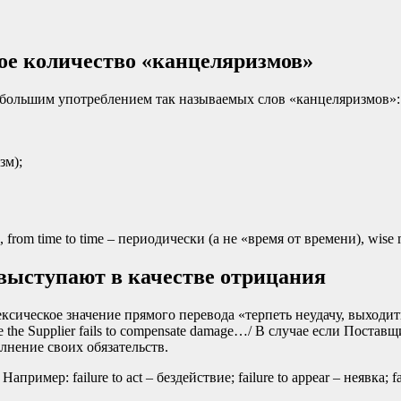
е количество «канцеляризмов»
 большим употреблением так называемых слов «канцеляризмов»
зм);
, from time to time – периодически (а не «время от времени), wis
ов выступают в качестве отрицания
Лексическое значение прямого перевода «терпеть неудачу, выходит
the Supplier fails to compensate damage…/ В случае если Поставщик
полнение своих обязательств.
имер: failure to act – бездействие; failure to appear – неявка; fai