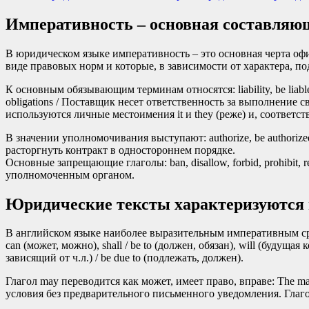
Императивность – основная составляю
В юридическом языке императивность – это основная черта офи
виде правовых норм и которые, в зависимости от характера,
К основным обязывающим терминам относятся: liability, be liable, obl
obligations / Поставщик несет ответственность за выполнение
используются личные местоимения it и they (реже) и, соответств
В значении уполномочивания выступают: authorize, be authorized, ent
расторгнуть контракт в одностороннем порядке.
Основные запрещающие глаголы: ban, disallow, forbid, prohibit, re
уполномоченным органом.
Юридические тексты характеризуются 
В английском языке наиболее выразительным императивным сре
can (может, можно), shall / be to (должен, обязан), will (будуща
зависящий от ч.л.) / be due to (подлежать, должен).
Глагол may переводится как может, имеет право, вправе: The manufa
условия без предварительного письменного уведомления. Глагол 