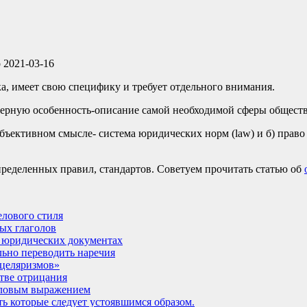
о
2021-03-16
ка, имеет свою специфику и требует отдельного внимания.
терную особенность-описание самой необходимой сферы обществ
объективном смысле- система юридических норм (law) и б) право 
ределенных правил, стандартов. Советуем прочитать статью об
лового стиля
ых глаголов
в юридических документах
ьно переводить наречия
нцеляризмов»
стве отрицания
словым выражением
ь которые следует устоявшимся образом.