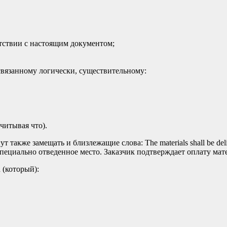
етствии с настоящим документом;
связанному логически, существительному:
 учитывая что).
акже замещать и близлежащие слова: The materials shall be deliver
специально отведенное место. Заказчик подтверждает оплату мат
 (который):