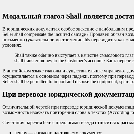
Модальный глагол Shall является дост
В юридических документах особое значение с наибольшим предп
Seller shall compensate the incurred damage / Продавец обязан 
письменно (указательное местоимение this переводится как «насто
условиях.
Shall также обычно выступает в качестве смыслового гла
shall transfer money to the Customer’s account / Банк переч
В английском языке глаголы и существительные управляют др
осуществляется в основном через падежи, поэтому при переводе
Seller shall be permitted to import and dispose the equipment, sp
При переводе юридической документаци
Отличительной чертой при переводе юридической документации 
возможность избежать повторения слова в текстах (According to p
Сочетания наречия here с предлогами всегда относится к рассм
hereby — согласно настоящему документу;