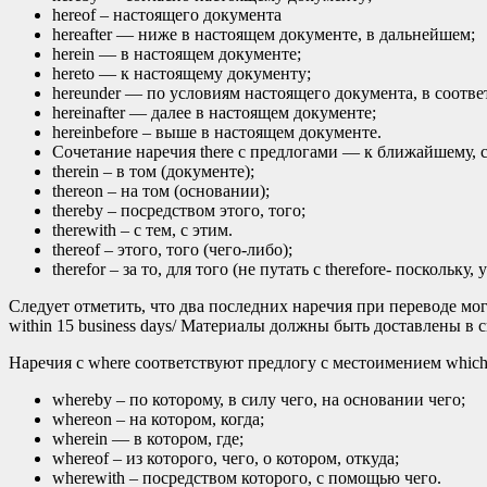
hereof – настоящего документа
hereafter — ниже в настоящем документе, в дальнейшем;
herein — в настоящем документе;
hereto — к настоящему документу;
hereunder — по условиям настоящего документа, в соотв
hereinafter — далее в настоящем документе;
hereinbefore – выше в настоящем документе.
Сочетание наречия there с предлогами — к ближайшему, 
therein – в том (документе);
thereon – на том (основании);
thereby – посредством этого, того;
therewith – с тем, с этим.
thereof – этого, того (чего-либо);
therefor – за то, для того (не путать с therefore- поскольку,
Следует отметить, что два последних наречия при переводе могут т
within 15 business days/ Материалы должны быть доставлены в 
Наречия с where соответствуют предлогу с местоимением which
whereby – по которому, в силу чего, на основании чего;
whereon – на котором, когда;
wherein — в котором, где;
whereof – из которого, чего, о котором, откуда;
wherewith – посредством которого, с помощью чего.