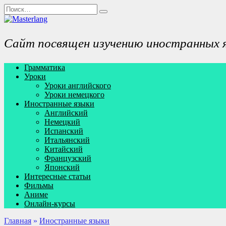
Перейти
Search
к
for:
содержанию
Сайт посвящен изучению иностранных 
Грамматика
Уроки
Уроки английского
Уроки немецкого
Иностранные языки
Английский
Немецкий
Испанский
Итальянский
Китайский
Французский
Японский
Интересные статьи
Фильмы
Аниме
Онлайн-курсы
Главная
»
Иностранные языки