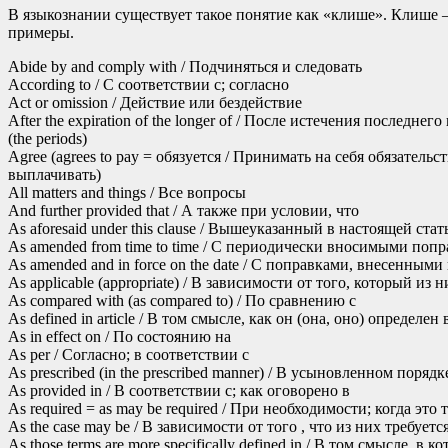
В языкознании существует такое понятие как «клише». Клише 
примеры.
Abide by and comply with / Подчиняться и следовать
According to / С соответствии с; согласно
Act or omission / Действие или бездействие
After the expiration of the longer of / После истечения последнего
(the periods)
Agree (agrees to pay = обязуется / Принимать на себя обязательс
выплачивать)
All matters and things / Все вопросы
And further provided that / А также при условии, что
As aforesaid under this clause / Вышеуказанный в настоящей стат
As amended from time to time / С периодически вносимыми поп
As amended and in force on the date / С поправками, внесенным
As applicable (appropriate) / В зависимости от того, который и
As compared with (as compared to) / По сравнению с
As defined in article / В том смысле, как он (она, оно) определе
As in effect on / По состоянию на
As per / Согласно; в соответствии с
As prescribed (in the prescribed manner) / В усыновленном порядк
As provided in / В соответствии с; как оговорено в
As required = as may be required / При необходимости; когда э
As the case may be / В зависимости от того , что из них требует
As those terms are more specifically defined in / В том смысле, 