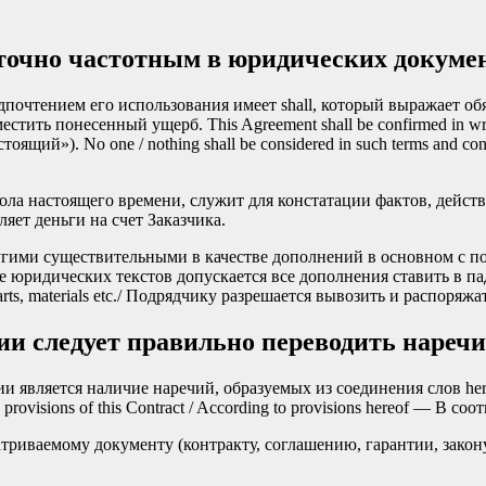
аточно частотным в юридических докуме
очтением его использования имеет shall, который выражает обя
возместить понесенный ущерб. This Agreement shall be confirmed i
ящий»). No one / nothing shall be considered in such terms and co
гола настоящего времени, служит для констатации фактов, дейст
исляет деньги на счет Заказчика.
угими существительными в качестве дополнений в основном с п
 юридических текстов допускается все дополнения ставить в пад
are parts, materials etc./ Подрядчику разрешается вывозить и распо
и следует правильно переводить нареч
является наличие наречий, образуемых из соединения слов here
rovisions of this Contract / According to provisions hereof — В 
атриваемому документу (контракту, соглашению, гарантии, закону