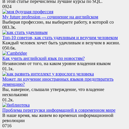
В этой статье перечислены лучшие курсы по SQL.
0
924
My future profession — сочинение на английском
Выбирая профессию, вы выбираете работу, в которой со
0
83.3к.
Топ-10 советов, как стать удачливым и везучим человеком
Каждый человек хочет быть удачливым и везучим в жизни.
0
50.6к.
Как учить английский язык по новостям?
Независимо от того, на каком уровне владения языком
0
1.1к.
Может ли изучение иностранных языков предотвратить
деменцию?
Вы, наверное, слышали утверждение, что владение
несколькими
0
1.2к.
Проблема перегрузки информацией в современном мире
В наше время, мы живем во временах информационной
революции
0
716