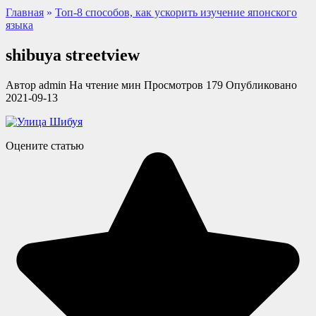
Главная
»
Топ-8 способов, как ускорить изучение японского
языка
shibuya streetview
Автор
admin
На чтение
мин
Просмотров
179
Опубликовано
2021-09-13
Оцените статью