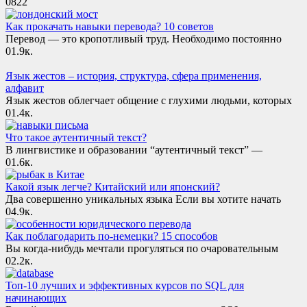
0
822
Как прокачать навыки перевода? 10 советов
Перевод — это кропотливый труд. Необходимо постоянно
0
1.9к.
Язык жестов – история, структура, сфера применения,
алфавит
Язык жестов облегчает общение с глухими людьми, которых
0
1.4к.
Что такое аутентичный текст?
В лингвистике и образовании “аутентичный текст” —
0
1.6к.
Какой язык легче? Китайский или японский?
Два совершенно уникальных языка Если вы хотите начать
0
4.9к.
Как поблагодарить по-немецки? 15 способов
Вы когда-нибудь мечтали прогуляться по очаровательным
0
2.2к.
Топ-10 лучших и эффективных курсов по SQL для
начинающих