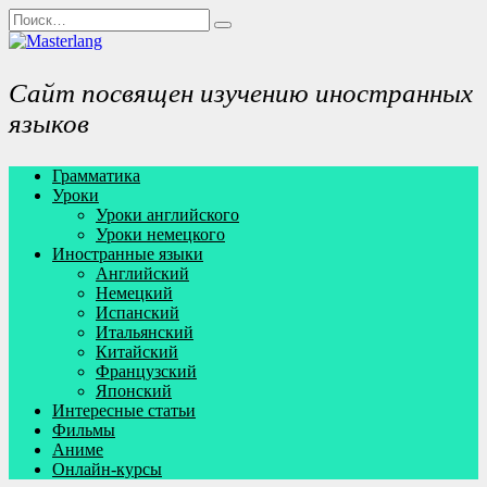
Перейти
Search
к
for:
содержанию
Сайт посвящен изучению иностранных
языков
Грамматика
Уроки
Уроки английского
Уроки немецкого
Иностранные языки
Английский
Немецкий
Испанский
Итальянский
Китайский
Французский
Японский
Интересные статьи
Фильмы
Аниме
Онлайн-курсы