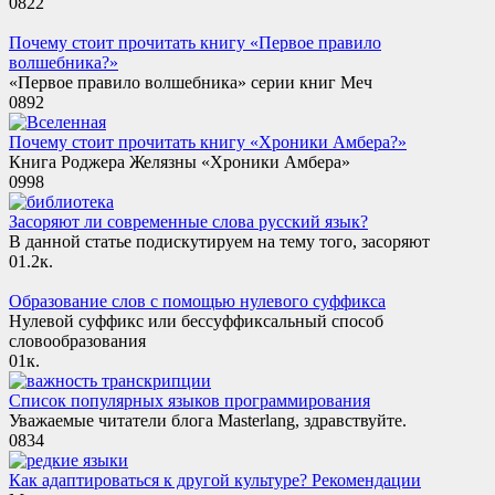
0
822
Почему стоит прочитать книгу «Первое правило
волшебника?»
«Первое правило волшебника» серии книг Меч
0
892
Почему стоит прочитать книгу «Хроники Амбера?»
Книга Роджера Желязны «Хроники Амбера»
0
998
Засоряют ли современные слова русский язык?
В данной статье подискутируем на тему того, засоряют
0
1.2к.
Образование слов с помощью нулевого суффикса
Нулевой суффикс или бессуффиксальный способ
словообразования
0
1к.
Список популярных языков программирования
Уважаемые читатели блога Masterlang, здравствуйте.
0
834
Как адаптироваться к другой культуре? Рекомендации