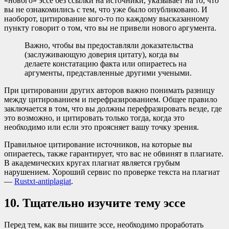
«нового» эссе без ссылки на источники, указывает на то, что
вы не ознакомились с тем, что уже было опубликовано. И
наоборот, цитирование кого-то по каждому высказанному
пункту говорит о том, что вы не привели нового аргумента.
Важно, чтобы вы предоставляли доказательства
(заслуживающую доверия цитату), когда вы
делаете констатацию факта или опираетесь на
аргументы, представленные другими учеными.
При цитировании других авторов важно понимать разницу
между цитированием и перефразированием. Общее правило
заключается в том, что вы должны перефразировать везде, где
это возможно, и цитировать только тогда, когда это
необходимо или если это проясняет вашу точку зрения.
Правильное цитирование источников, на которые вы
опираетесь, также гарантирует, что вас не обвинят в плагиате.
В академических кругах плагиат является грубым
нарушением. Хороший сервис по проверке текста на плагиат
—
Rustxt-antiplagiat
.
10. Тщательно изучите тему эссе
Перед тем, как вы пишите эссе, необходимо проработать