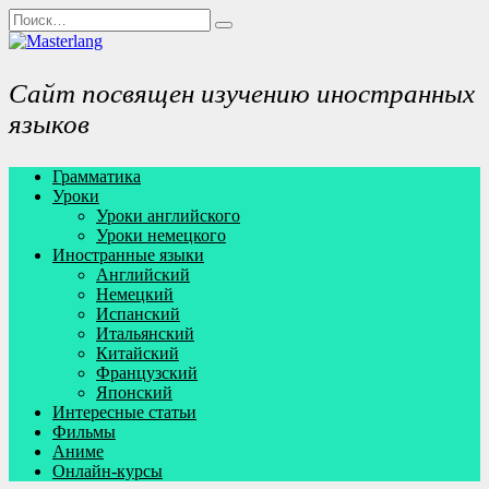
Перейти
Search
к
for:
содержанию
Сайт посвящен изучению иностранных
языков
Грамматика
Уроки
Уроки английского
Уроки немецкого
Иностранные языки
Английский
Немецкий
Испанский
Итальянский
Китайский
Французский
Японский
Интересные статьи
Фильмы
Аниме
Онлайн-курсы