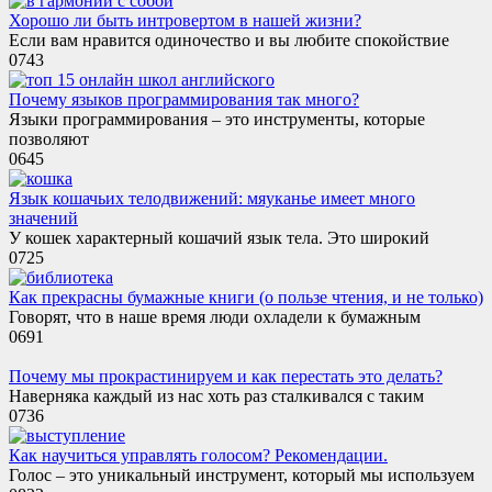
Хорошо ли быть интровертом в нашей жизни?
Если вам нравится одиночество и вы любите спокойствие
0
743
Почему языков программирования так много?
Языки программирования – это инструменты, которые
позволяют
0
645
Язык кошачьих телодвижений: мяуканье имеет много
значений
У кошек характерный кошачий язык тела. Это широкий
0
725
Как прекрасны бумажные книги (о пользе чтения, и не только)
Говорят, что в наше время люди охладели к бумажным
0
691
Почему мы прокрастинируем и как перестать это делать?
Наверняка каждый из нас хоть раз сталкивался с таким
0
736
Как научиться управлять голосом? Рекомендации.
Голос – это уникальный инструмент, который мы используем