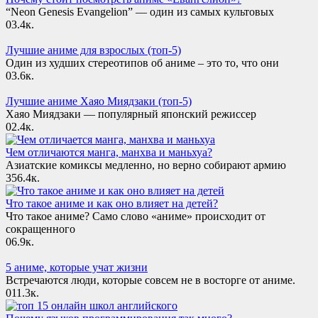
“Neon Genesis Evangelion” — один из самых культовых
0
3.4к.
Лучшие аниме для взрослых (топ-5)
Один из худших стереотипов об аниме – это то, что они
0
3.6к.
Лучшие аниме Хаяо Миядзаки (топ-5)
Хаяо Миядзаки — популярный японский режиссер
0
2.4к.
Чем отличаются манга, манхва и маньхуа?
Азиатские комиксы медленно, но верно собирают армию
3
56.4к.
Что такое аниме и как оно влияет на детей?
Что такое аниме? Само слово «аниме» происходит от
сокращенного
0
6.9к.
5 аниме, которые учат жизни
Встречаются люди, которые совсем не в восторге от аниме.
0
11.3к.