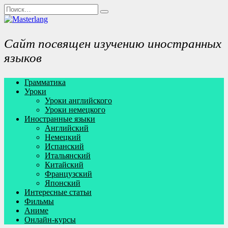
Перейти
Search
к
for:
содержанию
Сайт посвящен изучению иностранных
языков
Грамматика
Уроки
Уроки английского
Уроки немецкого
Иностранные языки
Английский
Немецкий
Испанский
Итальянский
Китайский
Французский
Японский
Интересные статьи
Фильмы
Аниме
Онлайн-курсы