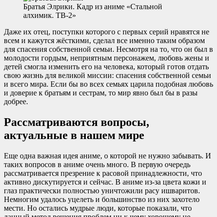
Братья Элрики. Кадр из аниме «Стальной
алхимик. ТВ-2»
Даже их отец, поступки которого с первых серий нравятся не
всем и кажутся жёсткими, сделал все именно таким образом
для спасения собственной семьи. Несмотря на то, что он был в
молодости гордым, неприятным персонажем, любовь жены и
детей смогла изменить его на человека, который готов отдать
свою жизнь для великой миссии: спасения собственной семьи
и всего мира. Если бы во всех семьях царила подобная любовь
и доверие к братьям и сестрам, то мир явно был бы в разы
добрее.
Рассматриваются вопросы,
актуальные в нашем мире
Еще одна важная идея аниме, о которой не нужно забывать. И
таких вопросов в аниме очень много. В первую очередь
рассматривается презрение к расовой принадлежности, что
активно дискутируется и сейчас. В аниме из-за цвета кожи и
глаз практически полностью уничтожили расу ишваритов.
Немногим удалось уцелеть и большинство из них захотело
мести. Но остались мудрые люди, которые показали, что
данный метод решения проблем ни к чему хорошему не