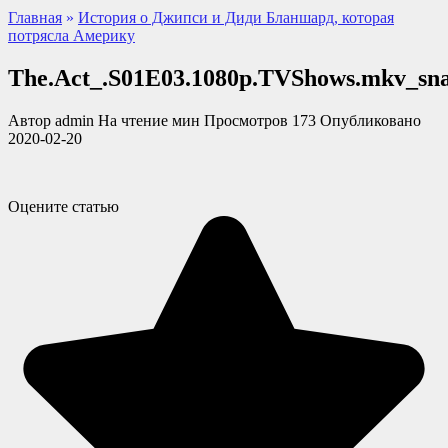
Главная
»
История о Джипси и Диди Бланшард, которая
потрясла Америку
The.Act_.S01E03.1080p.TVShows.mkv_snap
Автор
admin
На чтение
мин
Просмотров
173
Опубликовано
2020-02-20
Оцените статью