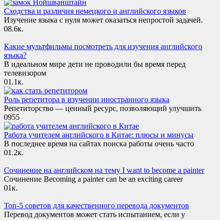
Сходства и различия немецкого и английского языков
Изучение языка с нуля может оказаться непростой задачей.
0
8.6к.
Какие мультфильмы посмотреть для изучения английского
языка?
В идеальном мире дети не проводили бы время перед
телевизором
0
1.1к.
Роль репетитора в изучении иностранного языка
Репетиторство — ценный ресурс, позволяющий улучшить
0
955
Работа учителем английского в Китае: плюсы и минусы
В последнее время на сайтах поиска работы очень часто
0
1.2к.
Сочинение на английском на тему I want to become a painter
Сочинение Becoming a painter can be an exciting career
0
1к.
Топ-5 советов для качественного перевода документов
Перевод документов может стать испытанием, если у