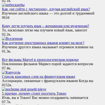
0
2.1к.
Как «не сойти с дистанции», изучая английский язык?
Изучение английского языка — это долгий и трудоемкий
0
634
Кому легче изучать язык – женщинам или мужчинам?
То, насколько легко мы изучаем новый язык, зависит
0
2.2к.
Как изучение иностранных языков влияет на мозг?
Изучение другого языка оказывает огромное влияние на
0
1.3к.
Все фильмы Marvel в хронологическом порядке
Поклонники фильмов Марвел порой задаются вопросом
0
7.4к.
Список красивых слов на французском языке
Ассоциации, связанные с французским языком Когда вы
0
152к.
5 причин, почему стоит посетить Токио
Итак, вы в Токио! Вас можно поздравить: начинается
0
7.7к.