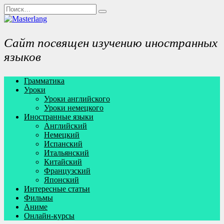
Перейти
Search
к
for:
содержанию
Сайт посвящен изучению иностранных
языков
Грамматика
Уроки
Уроки английского
Уроки немецкого
Иностранные языки
Английский
Немецкий
Испанский
Итальянский
Китайский
Французский
Японский
Интересные статьи
Фильмы
Аниме
Онлайн-курсы