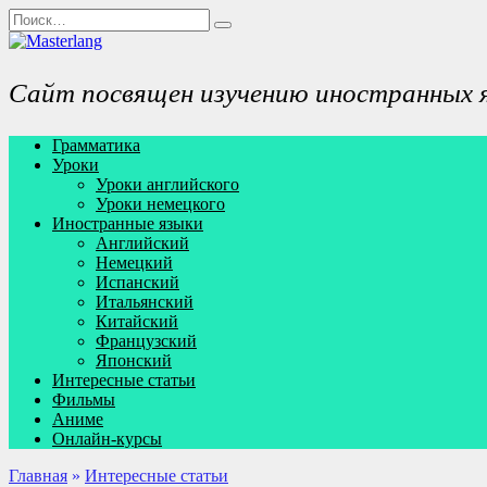
Перейти
Search
к
for:
содержанию
Сайт посвящен изучению иностранных 
Грамматика
Уроки
Уроки английского
Уроки немецкого
Иностранные языки
Английский
Немецкий
Испанский
Итальянский
Китайский
Французский
Японский
Интересные статьи
Фильмы
Аниме
Онлайн-курсы
Главная
»
Интересные статьи