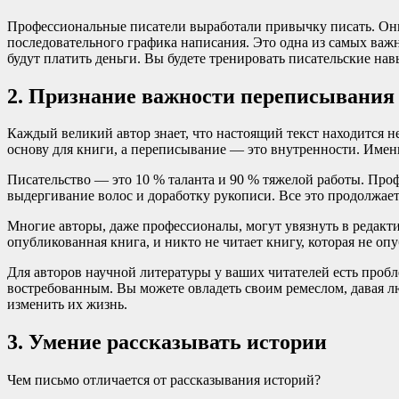
Профессиональные писатели выработали привычку писать. Они
последовательного графика написания. Это одна из самых важн
будут платить деньги. Вы будете тренировать писательские н
2. Признание важности переписывания
Каждый великий автор знает, что настоящий текст находится н
основу для книги, а переписывание — это внутренности. Именн
Писательство — это 10 % таланта и 90 % тяжелой работы. Проф
выдергивание волос и доработку рукописи. Все это продолжаетс
Многие авторы, даже профессионалы, могут увязнуть в редакт
опубликованная книга, и никто не читает книгу, которая не оп
Для авторов научной литературы у ваших читателей есть пробл
востребованным. Вы можете овладеть своим ремеслом, давая лю
изменить их жизнь.
3. Умение рассказывать истории
Чем письмо отличается от рассказывания историй?