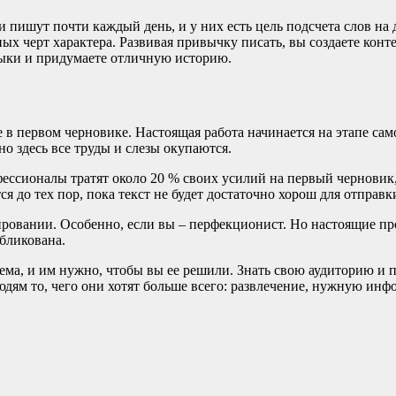
 пишут почти каждый день, и у них есть цель подсчета слов н
ых черт характера. Развивая привычку писать, вы создаете конт
авыки и придумаете отличную историю.
е в первом черновике. Настоящая работа начинается на этапе са
о здесь все труды и слезы окупаются.
ессионалы тратят около 20 % своих усилий на первый черновик, 
я до тех пор, пока текст не будет достаточно хорош для отправк
ировании. Особенно, если вы – перфекционист. Но настоящие пр
убликована.
ема, и им нужно, чтобы вы ее решили. Знать свою аудиторию и 
дям то, чего они хотят больше всего: развлечение, нужную инф