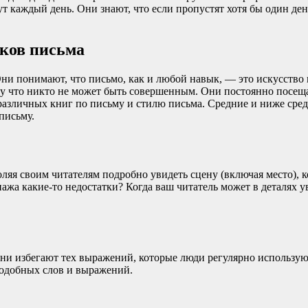
каждый день. Они знают, что если пропустят хотя бы один ден
ыков письма
ни понимают, что письмо, как и любой навык, — это искусство 
ому что никто не может быть совершенным. Они постоянно посе
 различных книг по письму и стилю письма. Средние и ниже средн
письму.
ляя своим читателям подробно увидеть сцену (включая место), к
ажа какие-то недостатки? Когда ваш читатель может в деталях у
и избегают тех выражений, которые люди регулярно используют
подобных слов и выражений.