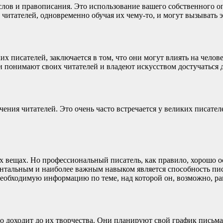
лов и правописания. Это использование вашего собственного оп
 читателей, одновременно обучая их чему-то, и могут вызывать 
х писателей, заключается в том, что они могут влиять на челов
 понимают своих читателей и владеют искусством достучаться д
ния читателей. Это очень часто встречается у великих писател
ех вещах. Но профессиональный писатель, как правило, хорошо 
ентальным и наиболее важным навыком является способность пис
еобходимую информацию по теме, над которой он, возможно, ране
 доходит до их творчества. Они планируют свой график письма.