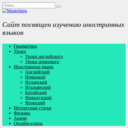
Перейти
Search
к
for:
содержанию
Сайт посвящен изучению иностранных
языков
Грамматика
Уроки
Уроки английского
Уроки немецкого
Иностранные языки
Английский
Немецкий
Испанский
Итальянский
Китайский
Французский
Японский
Интересные статьи
Фильмы
Аниме
Онлайн-курсы