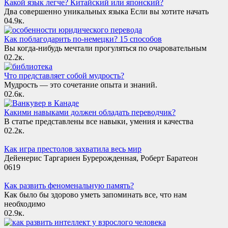
Какой язык легче? Китайский или японский?
Два совершенно уникальных языка Если вы хотите начать
0
4.9к.
Как поблагодарить по-немецки? 15 способов
Вы когда-нибудь мечтали прогуляться по очаровательным
0
2.2к.
Что представляет собой мудрость?
Мудрость — это сочетание опыта и знаний.
0
2.6к.
Какими навыками должен обладать переводчик?
В статье представлены все навыки, умения и качества
0
2.2к.
Как игра престолов захватила весь мир
Дейенерис Таргариен Бурерожденная, Роберт Баратеон
0
619
Как развить феноменальную память?
Как было бы здорово уметь запоминать все, что нам
необходимо
0
2.9к.