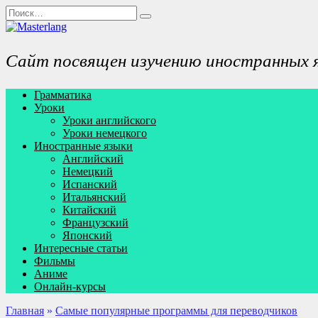
Перейти
Search
к
for:
содержанию
Сайт посвящен изучению иностранных 
Грамматика
Уроки
Уроки английского
Уроки немецкого
Иностранные языки
Английский
Немецкий
Испанский
Итальянский
Китайский
Французский
Японский
Интересные статьи
Фильмы
Аниме
Онлайн-курсы
Главная
»
Самые популярные программы для переводчиков