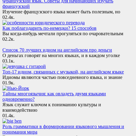
Французский язык. Советы для начинающих изучать
французский
Изучение французского языка может быть полезным, но
0
2.4к.
Как поблагодарить по-немецки? 15 способов
Вы когда-нибудь мечтали прогуляться по очаровательным
0
2.2к.
Список 70 лучших идиом на английском про деньги
О деньгах говорят на многих языках, и в каждом уголке
0
3.1к.
Топ-17 идиом, связанных с музыкой, на английском языке
Идиомы являются частью повседневного языка, и знание
0
1.9к.
Тайны многоязычия: как овладеть двумя языками
одновременно?
Язык служит ключом к пониманию культуры и
взаимодействию
0
1.4к.
Роль грамматики в формировании языкового мышления и
понимания мира