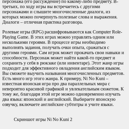
персонажа (его рассуждение) по какому-либо предмету. В-
третьих, по ходу игры вы встречаетесь с другими
персонажами и слышите многочисленные диалоги, из
которых можно почерпнуть полезные слова и выражения.
Диалоги – отличная практика разговора.
Ролевые игры (RPG) расшифровываются как Computer Role-
Playing Game. В этих играх можно управлять одним или
несколькими героями. В процессе игры необходимо
выполнять задания, получать очки опыта, сражаться с
другими героями. Сам игрок может прокачать свои навыки и
способности. Персонаж может найти какой-то предмет и
сохранить у себя в рюкзаке (или инвентаре). Этот жанр игры
подходит для эффективного овладения английским языком.
Вы сможете выучить называния многочисленных предметов.
Есть много игр этого жанра. К примеру, Ni No Kuni –
известная японская игра про два параллельных мира с
невероятно красивой графикой и увлекательным сюжетом. К
тому же, благодаря этой игре можно одновременно изучать
два языка: японский и английский. Выбираете японскую
озвучку, включаете английские субтитры и учите языки.
Скриншот игры Ni No Kuni 2