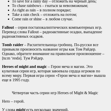
To save for a rainy day – отложить на черный день;
To chase rainbows – гнаться за невозможным;
As right as rain – в полном порядке;
Take a rain check – отложить на потом;
Come rain or shine – в любом случае.
Fallout
– серия постапокалиптических компьютерных игр.
Перевод слова Fallout – радиоактивные осадки, выпадение
радиоактивных осадков.
Tomb raider
– Расхитительница гробниц. По-русcки все
привыкли произносить название игры как Том Райдер.
Однако, обратите внимание на правильное произношение –
[tuːm ‘reɪdə]. Тум Рэйдер.
Heroes of might and magic
– Герои меча и магии. Это
культовая серия игр, которая завоевала сердца игроков по
всему миру. Первая игра серии «Герои меча и магии» вышла
еще в 1995 году.
Четвертая часть серии игр Heroes of Might & Magic
Hero – герой.
У слова
might
есть несколько значений.