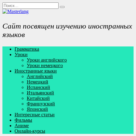
Перейти
Search
к
for:
содержанию
Сайт посвящен изучению иностранных
языков
Грамматика
Уроки
Уроки английского
Уроки немецкого
Иностранные языки
Английский
Немецкий
Испанский
Итальянский
Китайский
Французский
Японский
Интересные статьи
Фильмы
Аниме
Онлайн-курсы