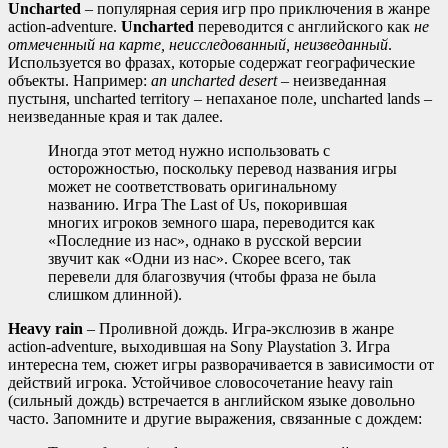
Uncharted
– популярная серия игр про приключения в жанре
action-adventure.
Uncharted
переводится с английского как
не
отмеченный на карте, неисследованный, неизведанный
.
Используется во фразах, которые содержат географические
объекты. Например:
an uncharted desert
– неизведанная
пустыня, uncharted territory – непаханое поле, uncharted lands –
неизведанные края и так далее.
Иногда этот метод нужно использовать с
осторожностью, поскольку перевод названия игры
может не соответствовать оригинальному
названию. Игра The Last of Us, покорившая
многих игроков земного шара, переводится как
«Последние из нас», однако в русской версии
звучит как «Одни из нас». Скорее всего, так
перевели для благозвучия (чтобы фраза не была
слишком длинной).
Heavy rain
– Проливной дождь. Игра-экслюзив в жанре
action-adventure, выходившая на Sony Playstation 3. Игра
интересна тем, сюжет игры разворачивается в зависимости от
действий игрока. Устойчивое словосочетание heavy rain
(сильный дождь) встречается в английском языке довольно
часто. Запомните и другие выражения, связанные с дождем: