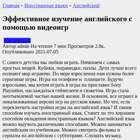
Главная
»
Иностранные языки
»
Английский
Эффективное изучение английского с
помощью видеоигр
Английский
Автор
admin
На чтение
7 мин
Просмотров
2.8к.
Опубликовано
2021-07-05
С самого детства мы любим играть. Начинаем с самых
простых вещей. Кубики, пирамидки, пазлы. Дети лучше всего
познают мир играючи. По мере взросления нам нужны более
серьезные игры. Игры на телефоне и планшете. Будучи
взрослыми, мы хотим играть в игры на приставке Sony
Playsation, наслаждаться геймплеем и сюжетом. Игра стала
неотъемлемой частью нашей жизни. В основном, все играют в
локализованные версии игр на русском языке. Но что, если
переключить настройки игры на английский язык? И таким
способом изучать иностранный язык. Станет ли это хорошим
способом овладения иностранным языком? Английский язык
можно выучить различными способами. Можно заниматься
английским по учебникам. Можно смотреть фильмы и
сериалы на английском с субтитрами. Слушать музыку,