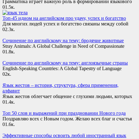
Грамматика играет важную роль в формировании языкового
0
1.5к.
Топ-45 идиом на английском про удачу, успех и богатство
Для многих людей успех и богатство связаны между собой
0
2.3к.
Сочинение по английскому на тему: бродячие животные
Stray Animals: A Global Challenge in Need of Compassionate
0
1.8к.
Сочинение по английскому на тему: англоязычные страны
English-Speaking Countries: A Global Tapestry of Language
0
2к.
Язык жестов – история, структура, сфера применения,
алфавит
Язык жестов облегчает общение с глухими людьми, которых
0
1.4к.
Топ 50 слов и выражений при праздновании Нового года
Поздравляю всех с Новым годом. Желаю всех благ и счастья
0
1.6к.
Эффективные способы освоить любой иностранный язык