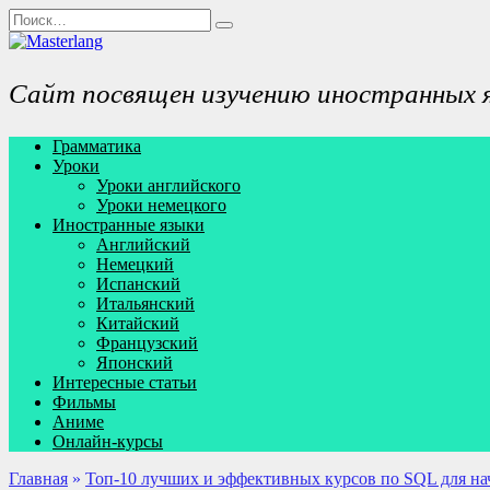
Перейти
Search
к
for:
содержанию
Сайт посвящен изучению иностранных 
Грамматика
Уроки
Уроки английского
Уроки немецкого
Иностранные языки
Английский
Немецкий
Испанский
Итальянский
Китайский
Французский
Японский
Интересные статьи
Фильмы
Аниме
Онлайн-курсы
Главная
»
Топ-10 лучших и эффективных курсов по SQL для 