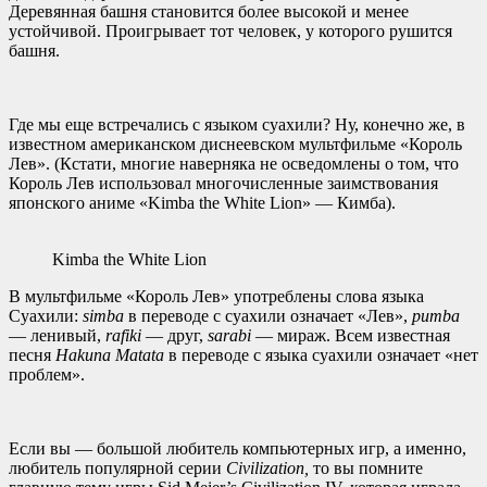
Деревянная башня становится более высокой и менее
устойчивой. Проигрывает тот человек, у которого рушится
башня.
Где мы еще встречались с языком суахили? Ну, конечно же, в
известном американском диснеевском мультфильме «Король
Лев». (Кстати, многие наверняка не осведомлены о том, что
Король Лев использовал многочисленные заимствования
японского аниме «Kimba the White Lion» — Кимба).
Kimba the White Lion
В мультфильме «Король Лев» употреблены слова языка
Суахили:
simba
в переводе с суахили означает «Лев»,
pumba
— ленивый,
rafiki
— друг,
sarabi
— мираж. Всем известная
песня
Hakuna Matata
в переводе с языка суахили означает «нет
проблем».
Если вы — большой любитель компьютерных игр, а именно,
любитель популярной серии
Civilization,
то вы помните