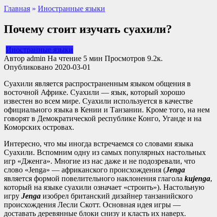
Главная
»
Иностранные языки
Почему стоит изучать суахили?
Иностранные языки
Автор
admin
На чтение
5 мин
Просмотров
9.2к.
Опубликовано
2020-03-01
Суахили является распространенным языком общения в
восточной Африке. Суахили — язык, который хорошо
известен во всем мире. Суахили используется в качестве
официального языка в Кении и Танзании. Кроме того, на нем
говорят в Демократической республике Конго, Уганде и на
Коморских островах.
Интересно, что мы иногда встречаемся со словами языка
Суахили. Вспомним одну из самых популярных настольных
игр «Дженга». Многие из нас даже и не подозревали, что
слово «Jenga» — африканского происхождения (
Jenga
является формой повелительного наклонения глагола
kujenga
,
который на языке суахили означает «строить»). Настольную
игру
Jenga
изобрел британский дизайнер танзанийского
происхождения Лесли Скотт. Основная идея игры —
доставать деревянные блоки снизу и класть их наверх.