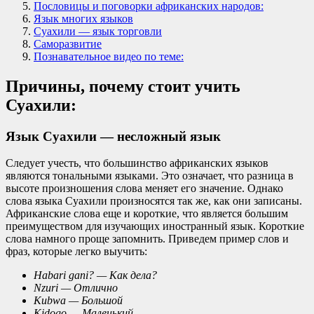
Пословицы и поговорки африканских народов:
Язык многих языков
Суахили — язык торговли
Саморазвитие
Познавательное видео по теме:
Причины, почему стоит учить
Суахили:
Язык Суахили — несложный язык
Следует учесть, что большинство африканских языков
являются тональными языками. Это означает, что разница в
высоте произношения слова меняет его значение. Однако
слова языка Суахили произносятся так же, как они записаны.
Африканские слова еще и короткие, что является большим
преимуществом для изучающих иностранный язык. Короткие
слова намного проще запомнить. Приведем пример слов и
фраз, которые легко выучить:
Habari gani? — Как дела?
Nzuri — Отлично
Kubwa — Большой
Kidogo — Маленький