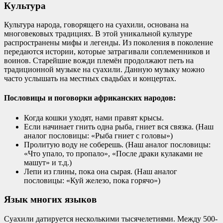
Культура
Культура народа, говорящего на суахили, основана на
многовековых традициях. В этой уникальной культуре
распространены мифы и легенды. Из поколения в поколение
передаются истории, которые затрагивали соплеменников и
воинов. Старейшие вожди племён продолжают петь на
традиционной музыке на суахили. Данную музыку можно
часто услышать на местных свадьбах и концертах.
Пословицы и поговорки африканских народов:
Когда кошки уходят, нами правят крысы.
Если начинает гнить одна рыба, гниет вся связка. (Наш
аналог пословицы: «Рыба гниет с головы»)
Пролитую воду не соберешь. (Наш аналог пословицы:
«Что упало, то пропало», «После драки кулаками не
машут» и т.д.)
Лепи из глины, пока она сырая. (Наш аналог
пословицы: «Куй железо, пока горячо»)
Язык многих языков
Суахили датируется несколькими тысячелетиями. Между 500-