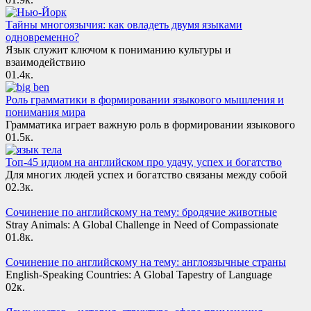
Тайны многоязычия: как овладеть двумя языками
одновременно?
Язык служит ключом к пониманию культуры и
взаимодействию
0
1.4к.
Роль грамматики в формировании языкового мышления и
понимания мира
Грамматика играет важную роль в формировании языкового
0
1.5к.
Топ-45 идиом на английском про удачу, успех и богатство
Для многих людей успех и богатство связаны между собой
0
2.3к.
Сочинение по английскому на тему: бродячие животные
Stray Animals: A Global Challenge in Need of Compassionate
0
1.8к.
Сочинение по английскому на тему: англоязычные страны
English-Speaking Countries: A Global Tapestry of Language
0
2к.