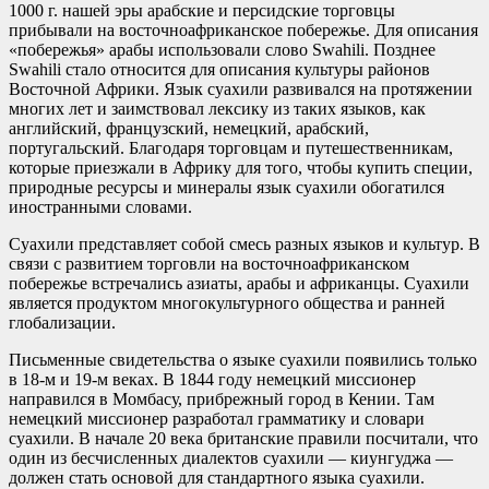
1000 г. нашей эры арабские и персидские торговцы
прибывали на восточноафриканское побережье. Для описания
«побережья» арабы использовали слово Swahili. Позднее
Swahili стало относится для описания культуры районов
Восточной Африки. Язык суахили развивался на протяжении
многих лет и заимствовал лексику из таких языков, как
английский, французский, немецкий, арабский,
португальский. Благодаря торговцам и путешественникам,
которые приезжали в Африку для того, чтобы купить специи,
природные ресурсы и минералы язык суахили обогатился
иностранными словами.
Cуахили представляет собой смесь разных языков и культур. В
связи с развитием торговли на восточноафриканском
побережье встречались азиаты, арабы и африканцы. Суахили
является продуктом многокультурного общества и ранней
глобализации.
Письменные свидетельства о языке суахили появились только
в 18-м и 19-м веках. В 1844 году немецкий миссионер
направился в Момбасу, прибрежный город в Кении. Там
немецкий миссионер разработал грамматику и словари
суахили. В начале 20 века британские правили посчитали, что
один из бесчисленных диалектов суахили — киунгуджа —
должен стать основой для стандартного языка суахили.