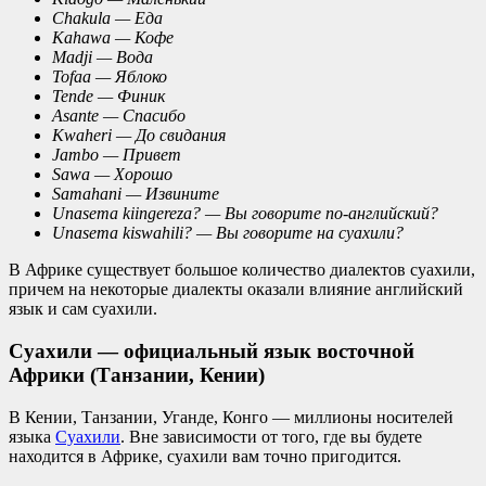
Chakula — Еда
Kahawa — Кофе
Madji — Вода
Tofaa — Яблоко
Tende — Финик
Asante — Спасибо
Kwaheri — До свидания
Jambo — Привет
Sawa — Хорошо
Samahani — Извините
Unasema kiingereza? — Вы говорите по-английский?
Unasema kiswahili? — Вы говорите на суахили?
В Африке существует большое количество диалектов суахили,
причем на некоторые диалекты оказали влияние английский
язык и сам суахили.
Суахили — официальный язык восточной
Африки (Танзании, Кении)
В Кении, Танзании, Уганде, Конго — миллионы носителей
языка
Суахили
. Вне зависимости от того, где вы будете
находится в Африке, суахили вам точно пригодится.