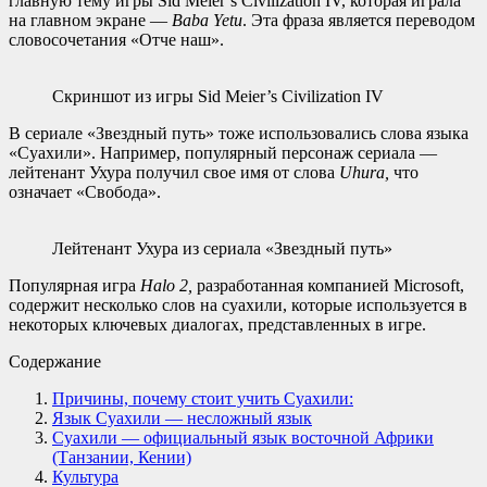
главную тему игры Sid Meier’s Civilization IV, которая играла
на главном экране —
Baba Yetu
. Эта фраза является переводом
словосочетания «Отче наш».
Скриншот из игры Sid Meier’s Civilization IV
В сериале «Звездный путь» тоже использовались слова языка
«Суахили». Например, популярный персонаж сериала —
лейтенант Ухура получил свое имя от слова
Uhura,
что
означает «Свобода».
Лейтенант Ухура из сериала «Звездный путь»
Популярная игра
Halo 2,
разработанная компанией Microsoft,
содержит несколько слов на суахили, которые используется в
некоторых ключевых диалогах, представленных в игре.
Содержание
Причины, почему стоит учить Суахили:
Язык Суахили — несложный язык
Суахили — официальный язык восточной Африки
(Танзании, Кении)
Культура