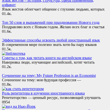
Язык жестов – история, структура, сфера применения,
алфавит
Язык жестов облегчает общение с глухими людьми, которых
0
1.4к.
Топ 50 слов и выражений при праздновании Нового года
Поздравляю всех с Новым годом. Желаю всех благ и счастья
0
1.6к.
Эффективные способы освоить любой иностранный язык
В современном мире полезно знать хотя бы пару языков
0
1.5к.
Советы о том, как читать книги на английском языке
Наверняка люди, изучающие английский, хотят читать
0
1.2к.
Сочинение на тему: My Future Profession is an Economist
Сочинение на тему: моя будущая профессия —
0
1.8к.
Роль репетитора в изучении иностранного языка
Репетиторство — ценный ресурс, позволяющий улучшить
0
954