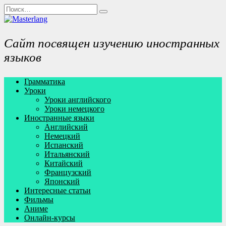
Перейти
Search
к
for:
содержанию
Сайт посвящен изучению иностранных
языков
Грамматика
Уроки
Уроки английского
Уроки немецкого
Иностранные языки
Английский
Немецкий
Испанский
Итальянский
Китайский
Французский
Японский
Интересные статьи
Фильмы
Аниме
Онлайн-курсы