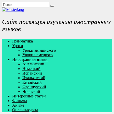
Перейти
Search
к
for:
содержанию
Сайт посвящен изучению иностранных
языков
Грамматика
Уроки
Уроки английского
Уроки немецкого
Иностранные языки
Английский
Немецкий
Испанский
Итальянский
Китайский
Французский
Японский
Интересные статьи
Фильмы
Аниме
Онлайн-курсы