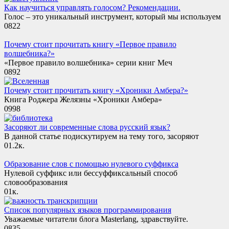
Как научиться управлять голосом? Рекомендации.
Голос – это уникальный инструмент, который мы используем
0
822
Почему стоит прочитать книгу «Первое правило
волшебника?»
«Первое правило волшебника» серии книг Меч
0
892
Почему стоит прочитать книгу «Хроники Амбера?»
Книга Роджера Желязны «Хроники Амбера»
0
998
Засоряют ли современные слова русский язык?
В данной статье подискутируем на тему того, засоряют
0
1.2к.
Образование слов с помощью нулевого суффикса
Нулевой суффикс или бессуффиксальный способ
словообразования
0
1к.
Список популярных языков программирования
Уважаемые читатели блога Masterlang, здравствуйте.
0
835