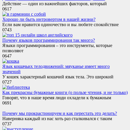
Действие — один из важнейших факторов, который
0
617
Хорошо ли быть интровертом в нашей жизни?
Если вам нравится одиночество и вы любите спокойствие
0
743
Почему языков программирования так много?
Языки программирования – это инструменты, которые
позволяют
0
647
Язык кошачьих телодвижений: мяуканье имеет много
значений
У кошек характерный кошачий язык тела. Это широкий
0
727
Как прекрасны бумажные книги (о пользе чтения, и не только)
Говорят, что в наше время люди охладели к бумажным
0
691
Почему мы прокрастинируем и как перестать это делать?
Наверняка каждый из нас хоть раз сталкивался с таким
0
737