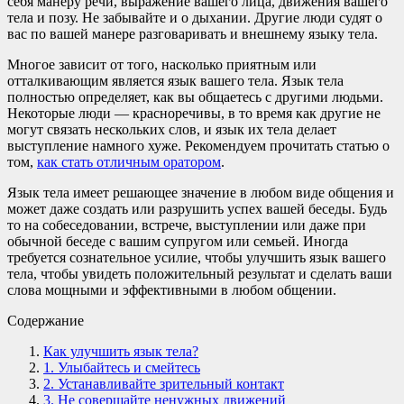
себя манеру речи, выражение вашего лица, движения вашего
тела и позу. Не забывайте и о дыхании. Другие люди судят о
вас по вашей манере разговаривать и внешнему языку тела.
Многое зависит от того, насколько приятным или
отталкивающим является язык вашего тела. Язык тела
полностью определяет, как вы общаетесь с другими людьми.
Некоторые люди — красноречивы, в то время как другие не
могут связать нескольких слов, и язык их тела делает
выступление намного хуже. Рекомендуем прочитать статью о
том,
как стать отличным оратором
.
Язык тела имеет решающее значение в любом виде общения и
может даже создать или разрушить успех вашей беседы. Будь
то на собеседовании, встрече, выступлении или даже при
обычной беседе с вашим супругом или семьей. Иногда
требуется сознательное усилие, чтобы улучшить язык вашего
тела, чтобы увидеть положительный результат и сделать ваши
слова мощными и эффективными в любом общении.
Содержание
Как улучшить язык тела?
1. Улыбайтесь и смейтесь
2. Устанавливайте зрительный контакт
3. Не совершайте ненужных движений