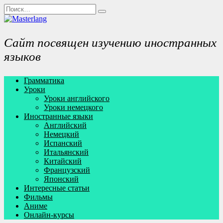
Перейти
Search
к
for:
содержанию
Сайт посвящен изучению иностранных
языков
Грамматика
Уроки
Уроки английского
Уроки немецкого
Иностранные языки
Английский
Немецкий
Испанский
Итальянский
Китайский
Французский
Японский
Интересные статьи
Фильмы
Аниме
Онлайн-курсы