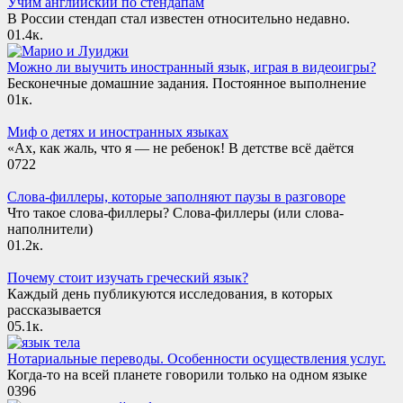
Учим английский по стендапам
В России стендап стал известен относительно недавно.
0
1.4к.
Можно ли выучить иностранный язык, играя в видеоигры?
Бесконечные домашние задания. Постоянное выполнение
0
1к.
Миф о детях и иностранных языках
«Ах, как жаль, что я — не ребенок! В детстве всё даётся
0
722
Слова-филлеры, которые заполняют паузы в разговоре
Что такое слова-филлеры? Слова-филлеры (или слова-
наполнители)
0
1.2к.
Почему стоит изучать греческий язык?
Каждый день публикуются исследования, в которых
рассказывается
0
5.1к.
Нотариальные переводы. Особенности осуществления услуг.
Когда-то на всей планете говорили только на одном языке
0
396