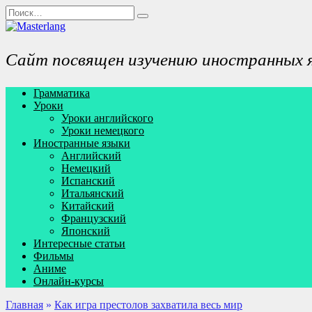
Перейти
Search
к
for:
содержанию
Сайт посвящен изучению иностранных 
Грамматика
Уроки
Уроки английского
Уроки немецкого
Иностранные языки
Английский
Немецкий
Испанский
Итальянский
Китайский
Французский
Японский
Интересные статьи
Фильмы
Аниме
Онлайн-курсы
Главная
»
Как игра престолов захватила весь мир