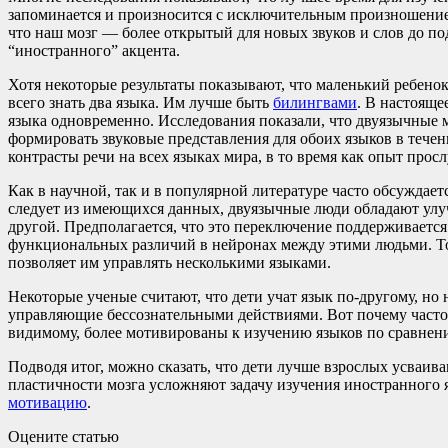
запоминается и произносится с исключительным произношение
что наш мозг — более открытый для новых звуков и слов до по
“иностранного” акцента.
Хотя некоторые результаты показывают, что маленький ребенок 
всего знать два языка. Им лучше быть
билингвами
. В настояще
языка одновременно. Исследования показали, что двуязычные мл
формировать звуковые представления для обоих языков в тече
контрасты речи на всех языках мира, в то время как опыт про
Как в научной, так и в популярной литературе часто обсужда
следует из имеющихся данных, двуязычные люди обладают улу
другой. Предполагается, что это переключение поддерживает
функциональных различий в нейронах между этими людьми. Точ
позволяет им управлять несколькими языками.
Некоторые ученые считают, что дети учат язык по-другому, но н
управляющие бессознательными действиями. Вот почему часто 
видимому, более мотивированы к изучению языков по сравнен
Подводя итог, можно сказать, что дети лучше взрослых усваи
пластичности мозга усложняют задачу изучения иностранного 
мотивацию
.
Оцените статью