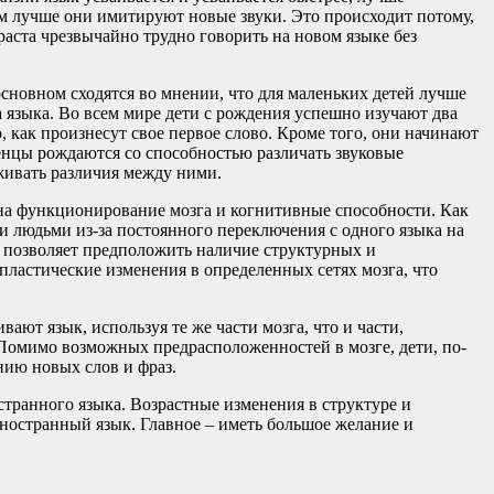
м лучше они имитируют новые звуки. Это происходит потому,
раста чрезвычайно трудно говорить на новом языке без
 основном сходятся во мнении, что для маленьких детей лучше
а языка. Во всем мире дети с рождения успешно изучают два
, как произнесут свое первое слово. Кроме того, они начинают
денцы рождаются со способностью различать звуковые
рживать различия между ними.
 на функционирование мозга и когнитивные способности. Как
людьми из-за постоянного переключения с одного языка на
 позволяет предположить наличие структурных и
ластические изменения в определенных сетях мозга, что
вают язык, используя те же части мозга, что и части,
 Помимо возможных предрасположенностей в мозге, дети, по-
нию новых слов и фраз.
транного языка. Возрастные изменения в структуре и
ностранный язык. Главное – иметь большое желание и