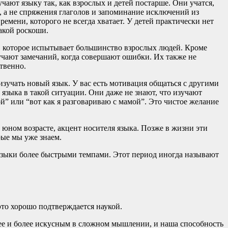
чают языку так, как взрослых и детей постарше. Они учатся,
 а не спряжения глаголов и запоминание исключений из
ремени, которого не всегда хватает. У детей практически нет
акой роскоши.
е, которое испытывает большинство взрослых людей. Кроме
лучают замечаний, когда совершают ошибки. Их также не
твенно.
 изучать новый язык. У вас есть мотивация общаться с другими
языка в такой ситуации. Они даже не знают, что изучают
й” или “вот как я разговариваю с мамой”. Это чистое желание
юном возрасте, акцент носителя языка. Позже в жизни эти
рые мы уже знаем.
языки более быстрыми темпами. Этот период иногда называют
это хорошо подтверждается наукой.
лее и более искусным в сложном мышлении, и наша способность