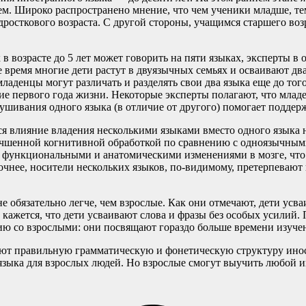
м. Широко распространено мнение, что чем ученики младше, те
дросткового возраста. С другой стороны, учащимся старшего воз
в возрасте до 5 лет может говорить на пяти языках, эксперты в
е время многие дети растут в двуязычных семьях и осваивают дв
аденцы могут различать и разделять свои два языка еще до того
ние первого года жизни. Некоторые эксперты полагают, что мла
слушивания одного языка (в отличие от другого) помогает подде
ется влияние владения несколькими языками вместо одного языка
чшенной когнитивной обработкой по сравнению с одноязычными 
ся функциональными и анатомическими изменениями в мозге, что
нее, носители нескольких языков, по-видимому, претерпевают п
е обязательно легче, чем взрослые. Как они отмечают, дети усваи
кажется, что дети усваивают слова и фразы без особых усилий.
ию со взрослыми: они посвящают гораздо больше времени изуче
вают правильную грамматическую и фонетическую структуру инос
языка для взрослых людей. Но взрослые смогут выучить любой и