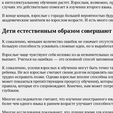
к интеллектуальному обучению растет. Взрослым, возможно, п
случаях это действительно помогает в изучении второго языка.
В конце концов, взрослые с гораздо большей вероятностью буду
академическим занятием во взрослом возрасте. И есть много св
Дети естественным образом совершают
К сожалению, меньшее количество ошибок не означает отсутств
большую способность усваивать сложные идеи, но и выработа
Взрослые чаще чувствуют себя неловко из-за незначительных о
выпьют. Учиться на ошибках — это основной способ запоминан
К сожалению, усилия взрослых в обучении могут быть точно т
ребенка. Не все взрослые считают своим долгом исправлять ош
трудно исправить позже. Однако взрослые вполне способны изу
может показаться препятствующим процессу обучения), который
правила, которые его сопровождают. Конечно, нам может потре
глубоким.
Многие исследователи считают, что изучение иностранного язы
более чем одного языка в раннем возрасте улучшает способно
Многие исследования показывают, что лучшее время для изучен