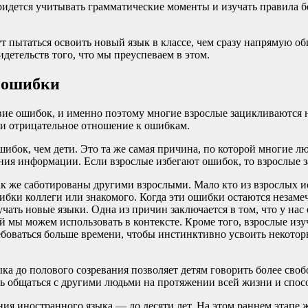
ридется учитывать грамматические моменты и изучать правила б
т пытаться освоить новый язык в классе, чем сразу напрямую об
идетельств того, что мы преуспеваем в этом.
 ошибки
ие ошибок, и именно поэтому многие взрослые зацикливаются на
ли отрицательное отношение к ошибкам.
шибок, чем дети. Это та же самая причина, по которой многие л
ия информации. Если взрослые избегают ошибок, то взрослые з
ак же саботированы другими взрослыми. Мало кто из взрослых 
ибки коллеги или знакомого. Когда эти ошибки остаются незаме
чать новые языки. Одна из причин заключается в том, что у на
 мы можем использовать в контексте. Кроме того, взрослые изу
боваться больше времени, чтобы инстинктивно усвоить некоторые
ка до полового созревания позволяет детям говорить более своб
сть общаться с другими людьми на протяжении всей жизни и спо
ия иностранного языка — до десяти лет. На этом раннем этапе ж