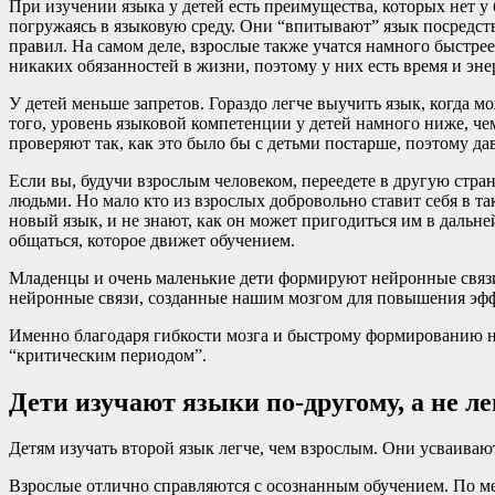
При изучении языка у детей есть преимущества, которых нет у
погружаясь в языковую среду. Они “впитывают” язык посредст
правил. На самом деле, взрослые также учатся намного быстре
никаких обязанностей в жизни, поэтому у них есть время и эн
У детей меньше запретов. Гораздо легче выучить язык, когда 
того, уровень языковой компетенции у детей намного ниже, чем
проверяют так, как это было бы с детьми постарше, поэтому д
Если вы, будучи взрослым человеком, переедете в другую стран
людьми. Но мало кто из взрослых добровольно ставит себя в т
новый язык, и не знают, как он может пригодиться им в дальне
общаться, которое движет обучением.
Младенцы и очень маленькие дети формируют нейронные связи б
нейронные связи, созданные нашим мозгом для повышения эффе
Именно благодаря гибкости мозга и быстрому формированию н
“критическим периодом”.
Дети изучают языки по-другому, а не ле
Детям изучать второй язык легче, чем взрослым. Они усваивают
Взрослые отлично справляются с осознанным обучением. По ме