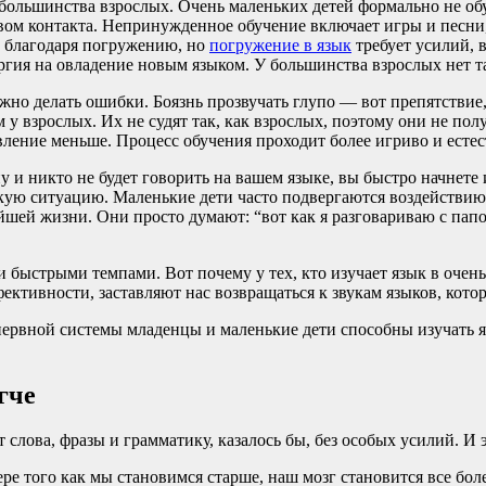
 большинства взрослых. Очень маленьких детей формально не обу
вом контакта. Непринужденное обучение включает игры и песни,
е благодаря погружению, но
погружение в язык
требует усилий, в
ергия на овладение новым языком. У большинства взрослых нет т
можно делать ошибки. Боязнь прозвучать глупо — вот препятстви
 у взрослых. Их не судят так, как взрослых, поэтому они не по
авление меньше. Процесс обучения проходит более игриво и естес
у и никто не будет говорить на вашем языке, вы быстро начнете
акую ситуацию. Маленькие дети часто подвергаются воздействию 
йшей жизни. Они просто думают: “вот как я разговариваю с папо
ыстрыми темпами. Вот почему у тех, кто изучает язык в очень 
ктивности, заставляют нас возвращаться к звукам языков, кото
ервной системы младенцы и маленькие дети способны изучать 
гче
 слова, фразы и грамматику, казалось бы, без особых усилий. И 
ре того как мы становимся старше, наш мозг становится все бо