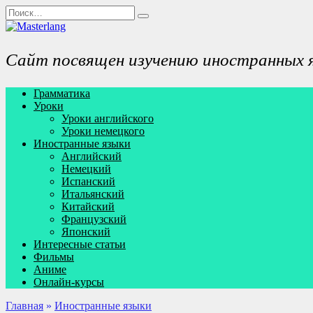
Перейти
Search
к
for:
содержанию
Сайт посвящен изучению иностранных 
Грамматика
Уроки
Уроки английского
Уроки немецкого
Иностранные языки
Английский
Немецкий
Испанский
Итальянский
Китайский
Французский
Японский
Интересные статьи
Фильмы
Аниме
Онлайн-курсы
Главная
»
Иностранные языки