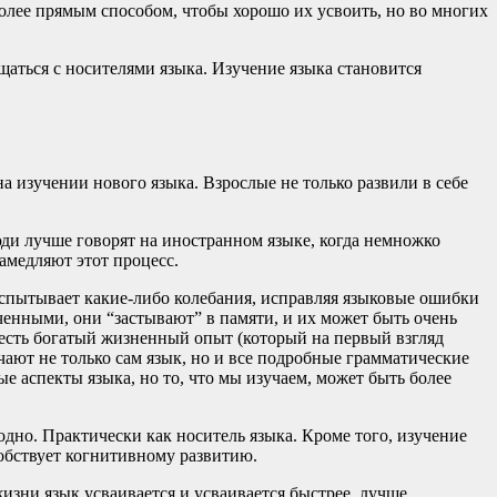
олее прямым способом, чтобы хорошо их усвоить, но во многих
щаться с носителями языка. Изучение языка становится
 изучении нового языка. Взрослые не только развили в себе
юди лучше говорят на иностранном языке, когда немножко
амедляют этот процесс.
испытывает какие-либо колебания, исправляя языковые ошибки
ченными, они “застывают” в памяти, и их может быть очень
с есть богатый жизненный опыт (который на первый взгляд
чают не только сам язык, но и все подробные грамматические
 аспекты языка, но то, что мы изучаем, может быть более
одно. Практически как носитель языка. Кроме того, изучение
собствует когнитивному развитию.
изни язык усваивается и усваивается быстрее, лучше